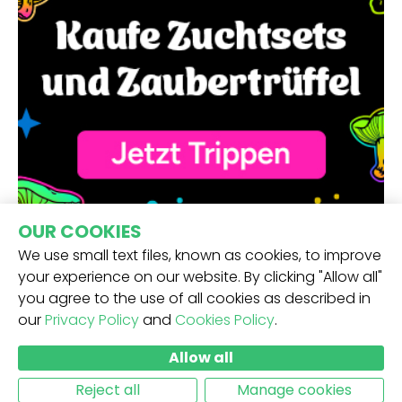
OUR COOKIES
We use small text files, known as cookies, to improve
your experience on our website. By clicking "Allow all"
you agree to the use of all cookies as described in
our
Privacy Policy
and
Cookies Policy
.
ERHALTE UNSEREN NEWSLETTER -
Allow all
ABSCHICKEN
Reject all
Manage cookies