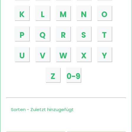
K
L
M
N
O
P
Q
R
S
T
U
V
W
X
Y
Z
0-9
Sorten - Zuletzt hinzugefügt