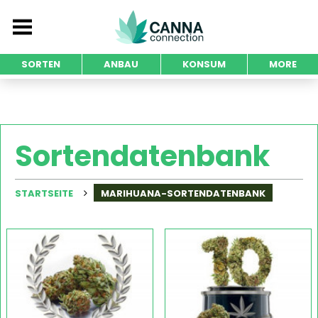
SORTEN
ANBAU
KONSUM
MORE
Sortendatenbank
STARTSEITE
MARIHUANA-SORTENDATENBANK