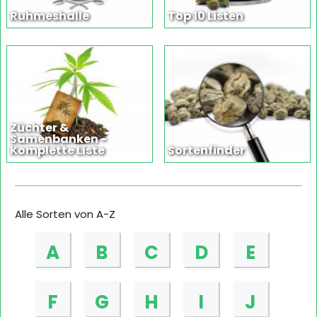
Ruhmeshalle
Top 10 Listen
Züchter &
Samenbanken -
Komplette Liste
Sortenfinder
Alle Sorten von A-Z
A
B
C
D
E
F
G
H
I
J