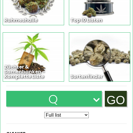
Ruhmeshalle
Top 10 Listen
Züchter &
Samenbanken -
Komplette Liste
Sortenfinder
Q