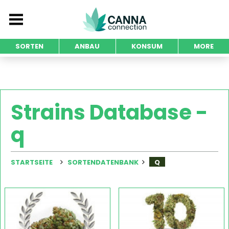
SORTEN
ANBAU
KONSUM
MORE
Strains Database -
q
STARTSEITE
SORTENDATENBANK
Q