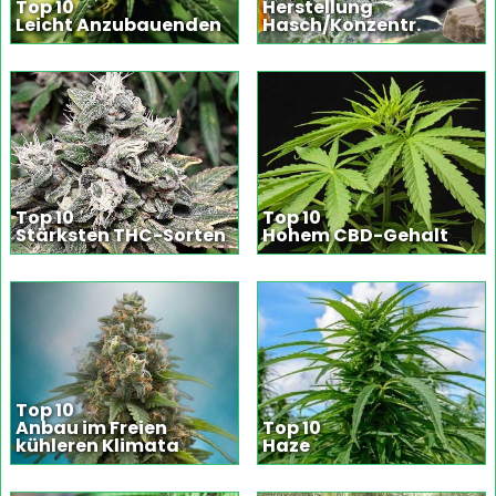
Top 10
Herstellung
Leicht Anzubauenden
Hasch/Konzentr.
Top 10
Top 10
Stärksten THC-Sorten
Hohem CBD-Gehalt
Top 10
Anbau im Freien
Top 10
kühleren Klimata
Haze