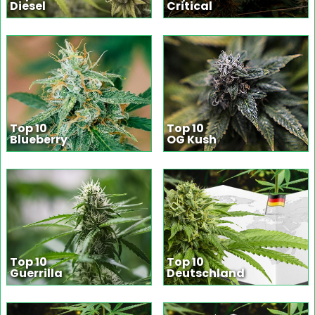
Diesel
Critical
Top 10
Top 10
Blueberry
OG Kush
Top 10
Top 10
Guerrilla
Deutschland