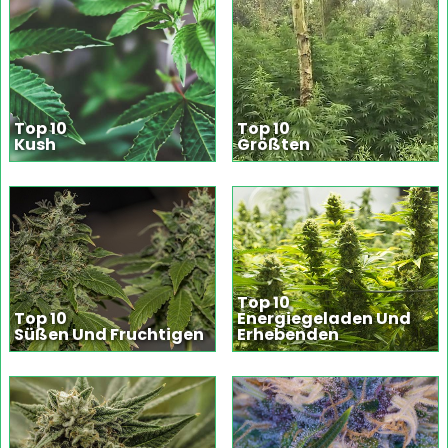
Top 10
Top 10
Kush
Größten
Top 10
Top 10
Energiegeladen Und
Süßen Und Fruchtigen
Erhebenden