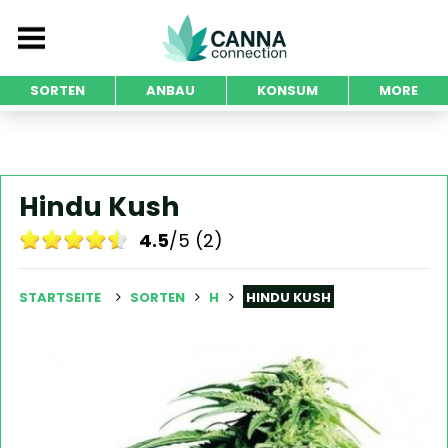
SORTEN
ANBAU
KONSUM
MORE
Hindu Kush
4.5
/5 (2)
STARTSEITE
SORTEN
H
HINDU KUSH