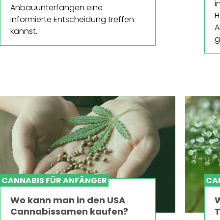
i
Anbauunterfangen eine
H
informierte Entscheidung treffen
A
kannst.
g
CANNABIS FÜR ANFÄNGER
CA
Wo kann man in den USA
W
Cannabissamen kaufen?
T