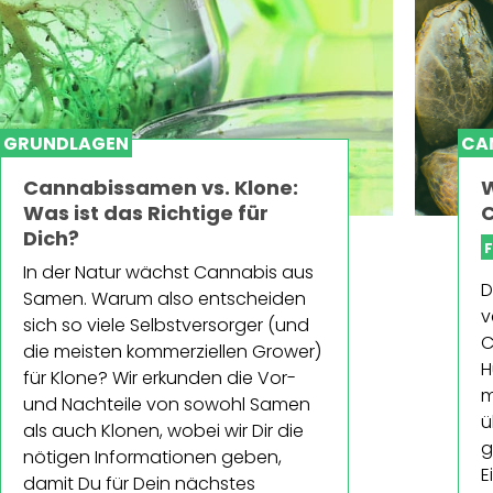
GRUNDLAGEN
CA
Cannabissamen vs. Klone:
W
Was ist das Richtige für
C
Dich?
F
In der Natur wächst Cannabis aus
D
Samen. Warum also entscheiden
v
sich so viele Selbstversorger (und
C
die meisten kommerziellen Grower)
H
für Klone? Wir erkunden die Vor-
m
und Nachteile von sowohl Samen
ü
als auch Klonen, wobei wir Dir die
g
nötigen Informationen geben,
E
damit Du für Dein nächstes