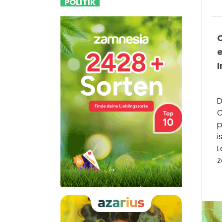
POLITIK
I
D
C
p
i
L
z