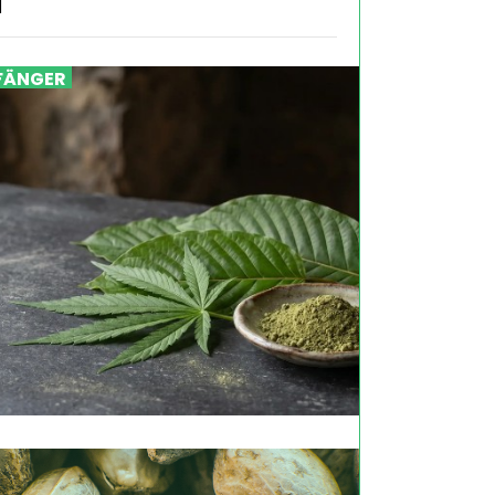
l
FÄNGER