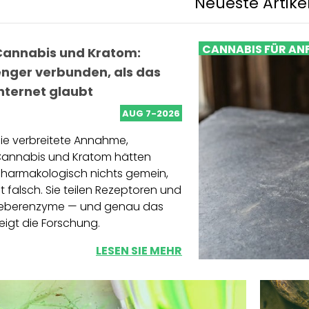
Neueste Artike
CANNABIS FÜR AN
Cannabis und Kratom:
enger verbunden, als das
nternet glaubt
AUG 7-2026
ie verbreitete Annahme,
annabis und Kratom hätten
harmakologisch nichts gemein,
st falsch. Sie teilen Rezeptoren und
eberenzyme — und genau das
eigt die Forschung.
LESEN SIE MEHR