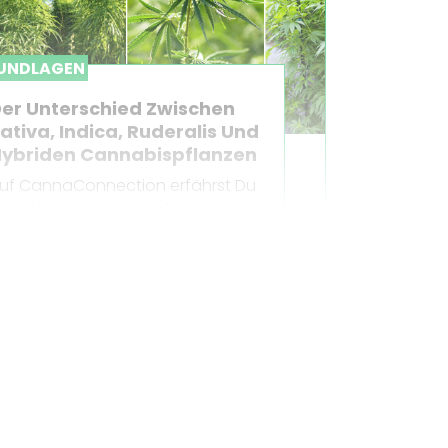
UNDLAGEN
er Unterschied Zwischen
ativa, Indica, Ruderalis Und
ybriden Cannabispflanzen
uf CannaConnection erfährst Du
ie Unterschiede zwischen Indica,
ativa, Ruderalis und hybriden
annabispflanzen. Wirkung,
ussehen und woher sie kommen.