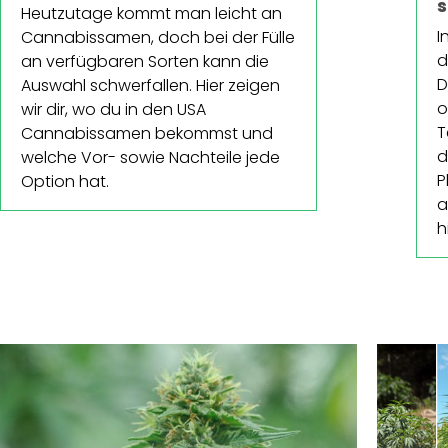
s
Heutzutage kommt man leicht an
I
Cannabissamen, doch bei der Fülle
d
an verfügbaren Sorten kann die
D
Auswahl schwerfallen. Hier zeigen
o
wir dir, wo du in den USA
T
Cannabissamen bekommst und
d
welche Vor- sowie Nachteile jede
P
Option hat.
a
h