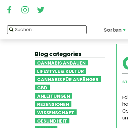
Sorten
Blog categories
CANNABIS ANBAUEN
LIFESTYLE & KULTUR
CANNABIS FÜR ANFÄNGER
ST
CBD
ANLEITUNGEN
Fa
ha
REZENSIONEN
Ca
WISSENSCHAFT
un
GESUNDHEIT