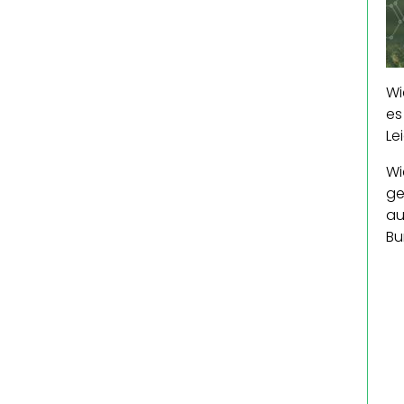
Wi
es
Le
Wi
ge
au
Bu