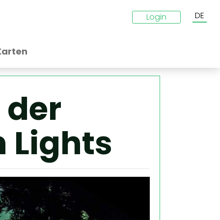
DE
Login
Karten
 der
 Lights