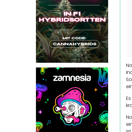
No
In
So
ei
Es
kr
No
ei
is