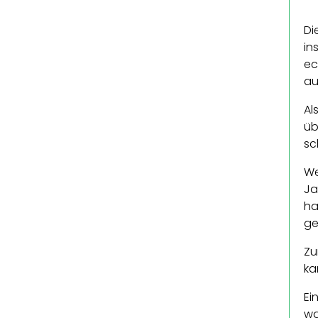
Di
in
ec
au
Al
üb
sc
We
Ja
ha
ge
Zu
ka
Ei
wa