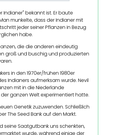
 Indianer" bekannt ist. Er baute
. Man munkelte, dass der Indianer mit
chritt jeder seiner Pflanzen in Bezug
rglichen habe.
flanzen, die die anderen eindeutig
ren groß und buschig und produzierten
waren.
kers in den 1970er/frühen 1980er
 des Indianers aufmerksam wurde. Nevil
anzen mit in die Niederlande
der ganzen Welt experimentiert hatte.
 neuen Genetik zuzuwenden. Schließlich
über The Seed Bank auf den Markt.
und seine Saatgutbank uns schenkten,
vermarktet wurde, während einige der