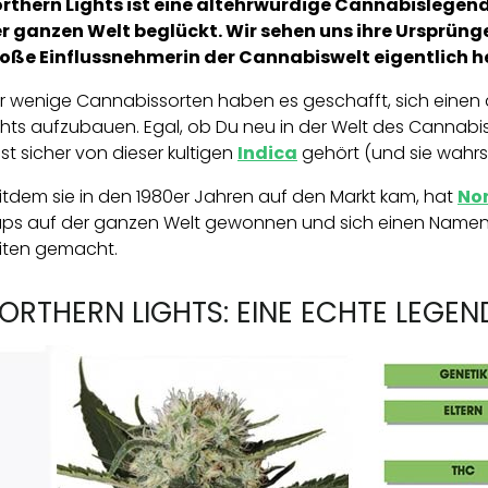
rthern Lights ist eine altehrwürdige Cannabislegen
r ganzen Welt beglückt. Wir sehen uns ihre Ursprünge
oße Einflussnehmerin der Cannabiswelt eigentlich 
r wenige Cannabissorten haben es geschafft, sich einen 
ghts aufzubauen. Egal, ob Du neu in der Welt des Cannabi
st sicher von dieser kultigen
Indica
gehört (und sie wahrs
itdem sie in den 1980er Jahren auf den Markt kam, hat
Nor
ps auf der ganzen Welt gewonnen und sich einen Namen als
iten gemacht.
ORTHERN LIGHTS: EINE ECHTE LEGEN