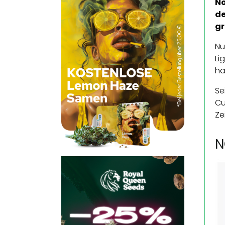
No
de
gr
Nu
Li
ha
Se
Cu
Ze
N