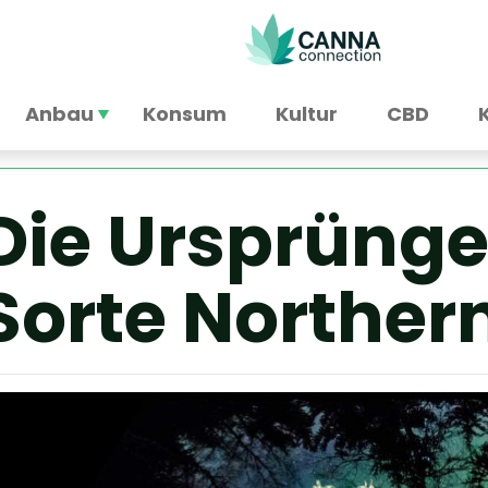
Anbau
Konsum
Kultur
CBD
Die Ursprünge
Sorte Northern