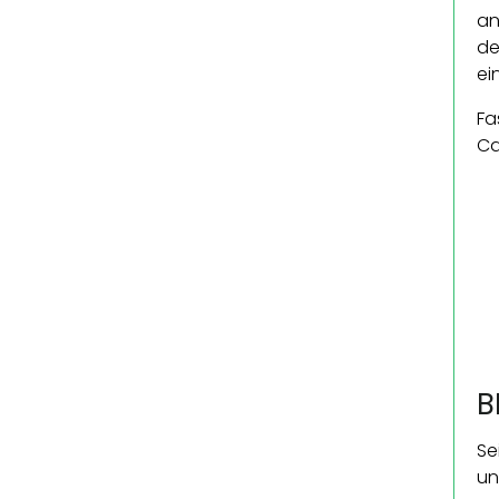
an
de
ei
Fa
Ca
B
Se
un