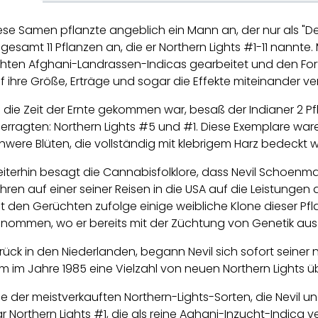
ese Samen pflanzte angeblich ein Mann an, der nur als "Der
sgesamt 11 Pflanzen an, die er Northern Lights #1-11 nannte
hten Afghani-Landrassen-Indicas gearbeitet und den Forts
f ihre Größe, Erträge und sogar die Effekte miteinander ve
s die Zeit der Ernte gekommen war, besaß der Indianer 2 P
erragten: Northern Lights #5 und #1. Diese Exemplare wa
hwere Blüten, die vollständig mit klebrigem Harz bedeckt 
iterhin besagt die Cannabisfolklore, dass Nevil Schoenma
hren auf einer seiner Reisen in die USA auf die Leistungen
t den Gerüchten zufolge einige weibliche Klone dieser Pfl
nommen, wo er bereits mit der Züchtung von Genetik aus 
rück in den Niederlanden, begann Nevil sich sofort seiner
m im Jahre 1985 eine Vielzahl von neuen Northern Lights 
ne der meistverkauften Northern-Lights-Sorten, die Nevil 
r Northern Lights #1, die als reine Aghani-Inzucht-Indica 