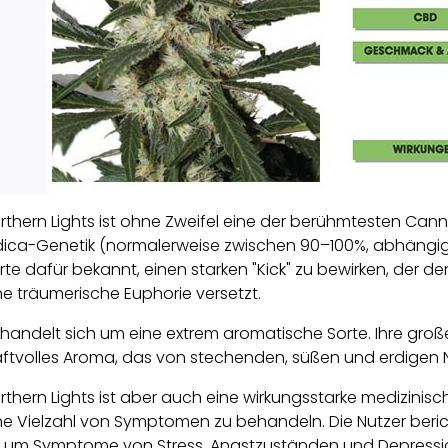
rthern Lights ist ohne Zweifel eine der berühmtesten Cannab
dica-Genetik (normalerweise zwischen 90–100%, abhängig 
rte dafür bekannt, einen starken "Kick" zu bewirken, der d
ne träumerische Euphorie versetzt.
 handelt sich um eine extrem aromatische Sorte. Ihre gro
aftvolles Aroma, das von stechenden, süßen und erdigen N
rthern Lights ist aber auch eine wirkungsstarke medizinisch
ne Vielzahl von Symptomen zu behandeln. Die Nutzer beric
t, um Symptome von Stress, Angstzuständen und Depress