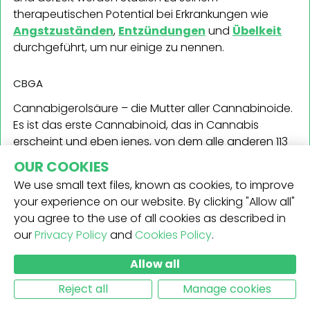
therapeutischen Potential bei Erkrankungen wie
Angstzuständen
,
Entzündungen
und
Übelkeit
durchgeführt, um nur einige zu nennen.
CBGA
Cannabigerolsäure – die Mutter aller Cannabinoide.
Es ist das erste Cannabinoid, das in Cannabis
erscheint und eben jenes, von dem alle anderen 113
(Tendenz steigend) abstammen. Es bildet eine frühe
OUR COOKIES
Schutzfunktion und verursacht Zellnekrose, indem es
We use small text files, known as cookies, to improve
der Pflanze sagt, welche Teile von ihr sie absterben
your experience on our website. By clicking "Allow all"
lassen soll. Letztlich kann diese Funktion dazu dienen,
you agree to the use of all cookies as described in
uns zu berauschen.
our
Privacy Policy
and
Cookies Policy
.
Wirkungen von CBGA
Allow all
CBGA für sich hat keine psychotrope Wirkung, doch
Reject all
Manage cookies
es schafft es, die vielfältigen anderen Effekte