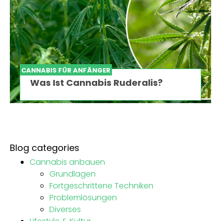
CANNABIS FÜR ANFÄNGER
Was Ist Cannabis Ruderalis?
Blog categories
Cannabis anbauen
Grundlagen
Fortgeschrittene Techniken
Problemlösungen
Diverses