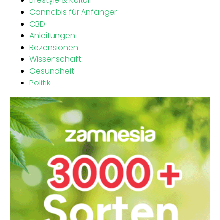
Lifestyle & Kultur
Cannabis für Anfänger
CBD
Anleitungen
Rezensionen
Wissenschaft
Gesundheit
Politik