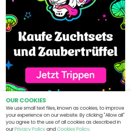
OUR COOKIES
We use small text files, known as cookies, to improve
your experience on our website. By clicking "Allow all"
you agree to the use of all cookies as described in
our
Privacy Policy
and
Cookies Policy
.