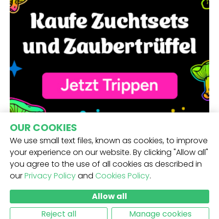
OUR COOKIES
We use small text files, known as cookies, to improve
your experience on our website. By clicking "Allow all"
you agree to the use of all cookies as described in
our
Privacy Policy
and
Cookies Policy
.
ERHALTE UNSEREN NEWSLETTER -
Allow all
ABSCHICKEN
Reject all
Manage cookies