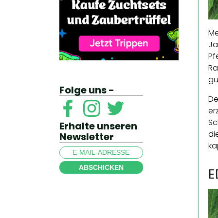
Me
Ja
Pf
Ra
gu
Folge uns -
De
er
Sc
Erhalte unseren
di
Newsletter
ka
ABSCHICKEN
E