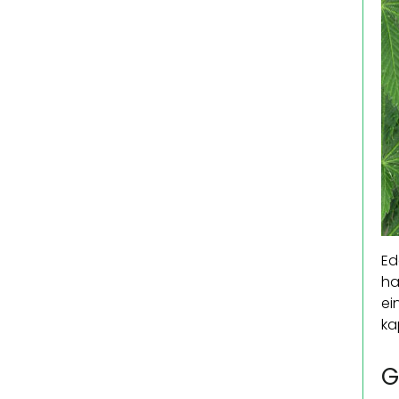
Ed
ha
ei
ka
G