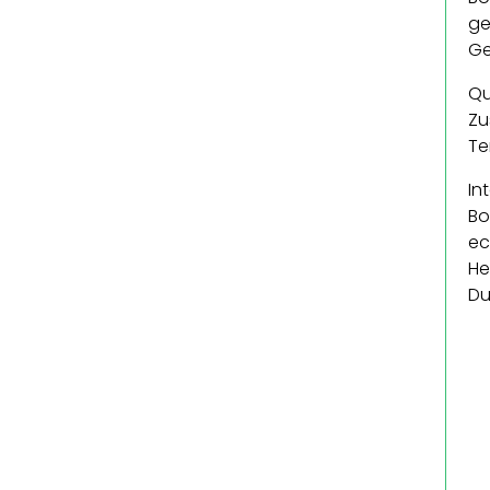
ge
Ge
Qu
Zu
Te
In
Bo
ec
He
Du