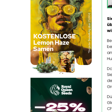
Si
üb
wi
Be
be
an
Hu
Da
Si
de
Gr
Dü
Gl
Ch