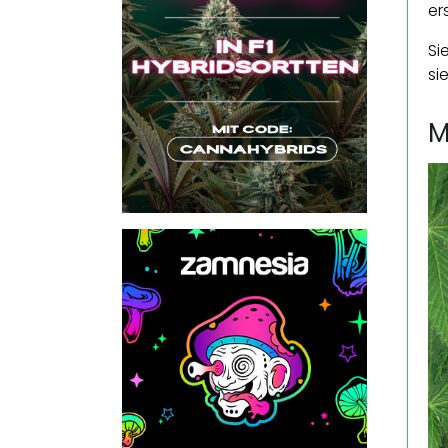
er
Si
si
M