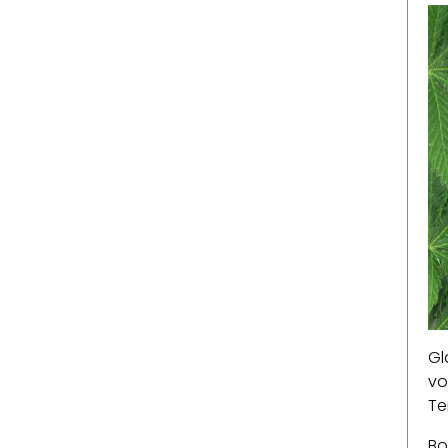
Gl
vo
Te
Bo