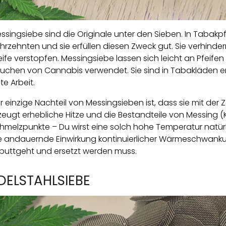
ssingsiebe sind die Originale unter den Sieben. In Tabakpf
hrzehnten und sie erfüllen diesen Zweck gut. Sie verhinde
eife verstopfen. Messingsiebe lassen sich leicht an Pfei
uchen von Cannabis verwendet. Sie sind in Tabakläden erhä
te Arbeit.
r einzige Nachteil von Messingsieben ist, dass sie mit de
zeugt erhebliche Hitze und die Bestandteile von Messing (K
hmelzpunkte – Du wirst eine solch hohe Temperatur natürl
e andauernde Einwirkung kontinuierlicher Wärmeschwankun
puttgeht und ersetzt werden muss.
DELSTAHLSIEBE