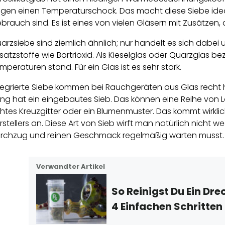
gen einen Temperaturschock. Das macht diese Siebe ideal 
brauch sind. Es ist eines von vielen Gläsern mit Zusätzen
arzsiebe sind ziemlich ähnlich; nur handelt es sich dabei 
satzstoffe wie Bortrioxid. Als Kieselglas oder Quarzglas be
mperaturen stand. Für ein Glas ist es sehr stark.
tegrierte Siebe kommen bei Rauchgeräten aus Glas recht hä
ng hat ein eingebautes Sieb. Das können eine Reihe von Löc
htes Kreuzgitter oder ein Blumenmuster. Das kommt wirkli
rstellers an. Diese Art von Sieb wirft man natürlich nicht w
rchzug und reinen Geschmack regelmäßig warten musst.
Verwandter Artikel
So Reinigst Du Ein Dre
4 Einfachen Schritten