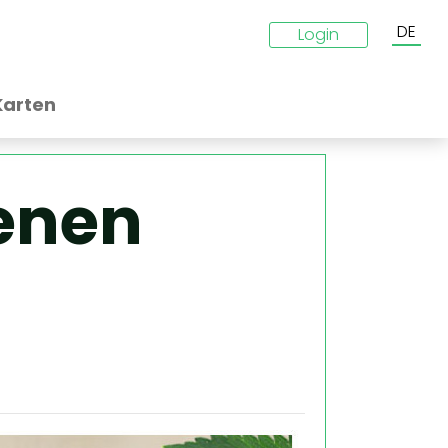
DE
Login
Karten
enen