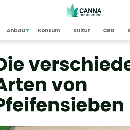
Anbau
Konsum
Kultur
CBD
Die verschied
Arten von
Pfeifensieben