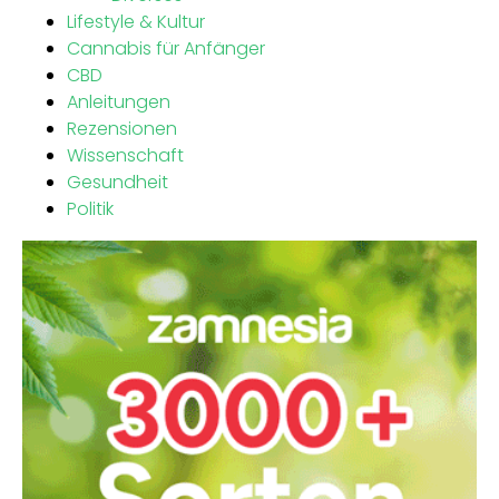
Lifestyle & Kultur
Cannabis für Anfänger
CBD
Anleitungen
Rezensionen
Wissenschaft
Gesundheit
Politik