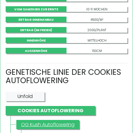
VOM SAMEN BIS ZUR ERNTE
10-11 WOCHEN
ERTRAG INNENANBAU
450G/M²
ERTRAG (IM FREIEN)
200G/PLANT
INNENHÖHE
MITTELHOCH
AUSSENHÖHE
150CM
GENETISCHE LINIE DER COOKIES
AUTOFLOWERING
Unfold
COOKIES AUTOFLOWERING
OG Kush Autoflowering