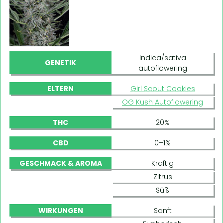
Indica/sativa
GENETIK
autoflowering
ELTERN
Girl Scout Cookies
OG Kush Autoflowering
THC
20%
CBD
0–1%
GESCHMACK & AROMA
Kräftig
Zitrus
Süß
WIRKUNGEN
Sanft