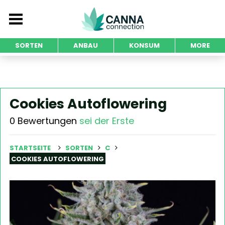
SORTEN
ANBAU
KONSUM
MORE
Cookies Autoflowering
0 Bewertungen
sei der Erste
STARTSEITE
SORTEN
C
COOKIES AUTOFLOWERING