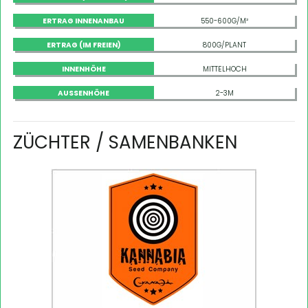
ERTRAG INNENANBAU
550-600G/M²
ERTRAG (IM FREIEN)
800G/PLANT
INNENHÖHE
MITTELHOCH
AUSSENHÖHE
2-3M
ZÜCHTER / SAMENBANKEN