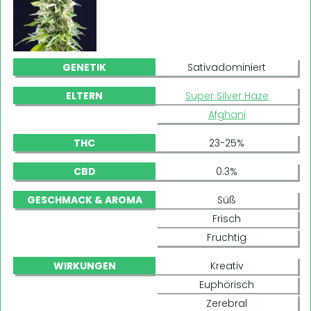
GENETIK
Sativadominiert
ELTERN
Super Silver Haze
Afghani
THC
23-25%
CBD
0.3%
GESCHMACK & AROMA
Süß
Frisch
Fruchtig
WIRKUNGEN
Kreativ
Euphorisch
Zerebral