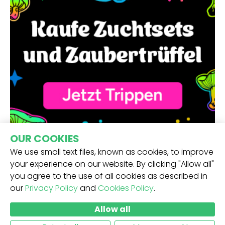
OUR COOKIES
We use small text files, known as cookies, to improve
your experience on our website. By clicking "Allow all"
you agree to the use of all cookies as described in
our
Privacy Policy
and
Cookies Policy
.
ERHALTE UNSEREN NEWSLETTER -
Allow all
ABSCHICKEN