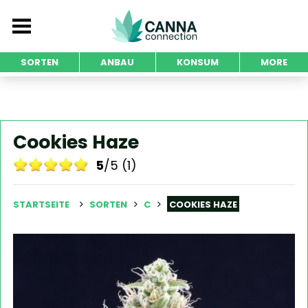
SORTEN
ANBAU
KONSUM
MORE
Cookies Haze
5
/5 (1)
STARTSEITE
SORTEN
C
COOKIES HAZE