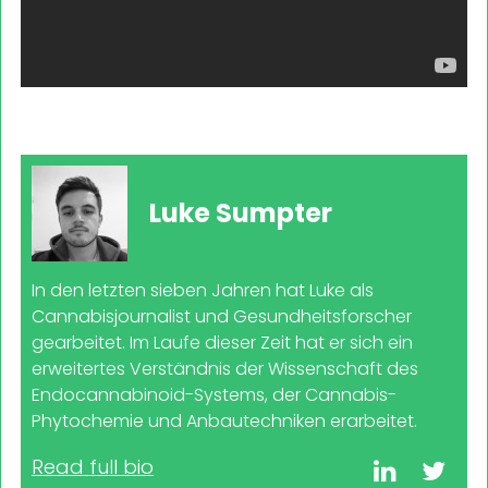
Luke Sumpter
In den letzten sieben Jahren hat Luke als
Cannabisjournalist und Gesundheitsforscher
gearbeitet. Im Laufe dieser Zeit hat er sich ein
erweitertes Verständnis der Wissenschaft des
Endocannabinoid-Systems, der Cannabis-
Phytochemie und Anbautechniken erarbeitet.
Read full bio