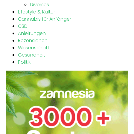
Diverses
Lifestyle & Kultur
Cannabis für Anfänger
CBD
Anleitungen
Rezensionen
Wissenschaft
Gesundheit
Politik