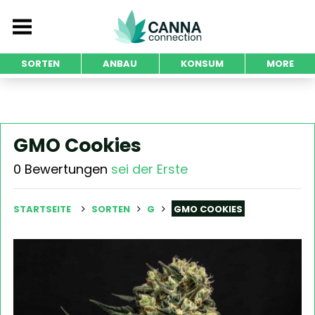
SORTEN
ANBAU
KONSUM
MORE
GMO Cookies
0 Bewertungen
sei der Erste
STARTSEITE
SORTEN
G
GMO COOKIES