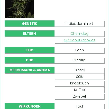
GENETIK
Indicadominiert
ELTERN
Chemdog
Girl Scout Cookies
THC
Hoch
CBD
Niedrig
GESCHMACK & AROMA
Diesel
Süß
Knoblauch
Kaffee
Zwiebel
WIRKUNGEN
Faul