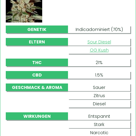
GENETIK
Indicadominiert (70%)
ELTERN
Sour Diesel
OG Kush
THC
21%
CBD
1.5%
GESCHMACK & AROMA
Sauer
Zitrus
Diesel
WIRKUNGEN
Entspannt
Stark
Narcotic