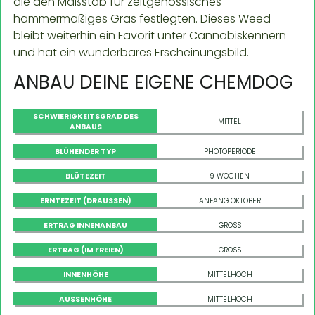
die den Maßstab für zeitgenössisches
hammermäßiges Gras festlegten. Dieses Weed
bleibt weiterhin ein Favorit unter Cannabiskennern
und hat ein wunderbares Erscheinungsbild.
ANBAU DEINE EIGENE CHEMDOG
SCHWIERIGKEITSGRAD DES
MITTEL
ANBAUS
BLÜHENDER TYP
PHOTOPERIODE
BLÜTEZEIT
9 WOCHEN
ERNTEZEIT (DRAUSSEN)
ANFANG OKTOBER
ERTRAG INNENANBAU
GROSS
ERTRAG (IM FREIEN)
GROSS
INNENHÖHE
MITTELHOCH
AUSSENHÖHE
MITTELHOCH