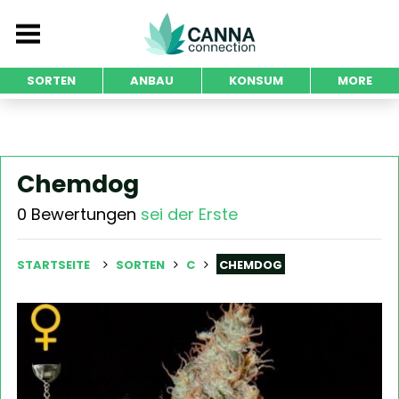
SORTEN
ANBAU
KONSUM
MORE
Chemdog
0 Bewertungen
sei der Erste
STARTSEITE
SORTEN
C
CHEMDOG