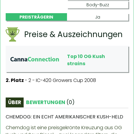
Body-Buzz
PREISTRÄGERIN
Ja
Preise & Auszeichnungen
Top 10 OG Kush
strains
2. Platz
-
2 - IC-420 Growers Cup 2008
ÜBER
BEWERTUNGEN
(
0
)
CHEMDOG: EIN ECHT AMERIKANISCHER KUSH-HELD
Chemdog ist eine preisgekrönte Kreuzung aus OG