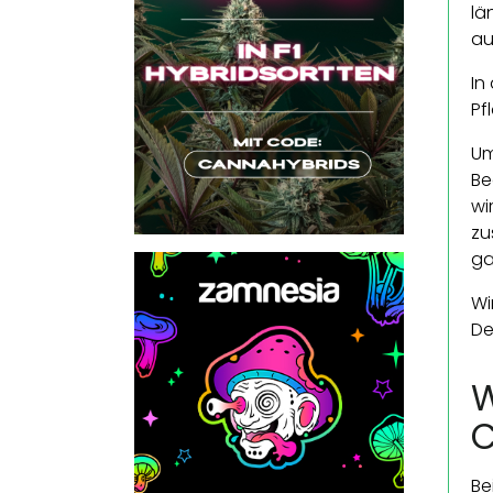
lä
au
In
Pf
Um
Be
wi
zu
ga
Wi
De
W
C
Be