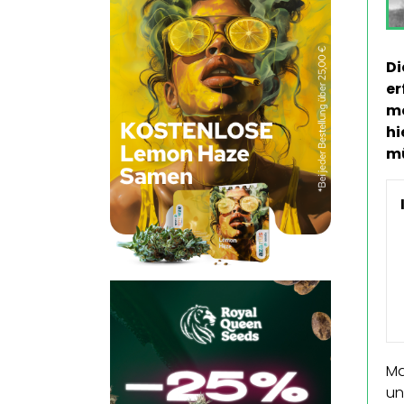
Di
er
mö
hi
m
Ma
un