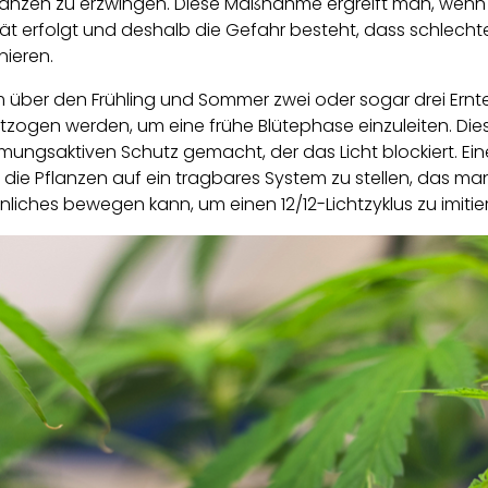
lanzen zu erzwingen. Diese Maßnahme ergreift man, wenn d
ät erfolgt und deshalb die Gefahr besteht, dass schlech
inieren.
 über den Frühling und Sommer zwei oder sogar drei Ernte
tzogen werden, um eine frühe Blütephase einzuleiten. Die
mungsaktiven Schutz gemacht, der das Licht blockiert. E
t, die Pflanzen auf ein tragbares System zu stellen, das 
nliches bewegen kann, um einen 12/12-Lichtzyklus zu imitie