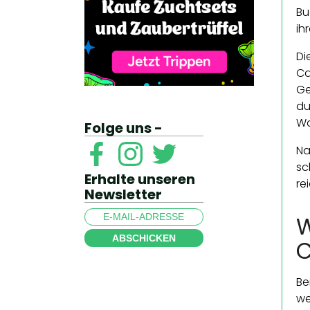
Bu
ih
Di
Ca
Ge
du
Wa
Folge uns -
Na
sc
Erhalte unseren
re
Newsletter
W
ABSCHICKEN
C
Be
we