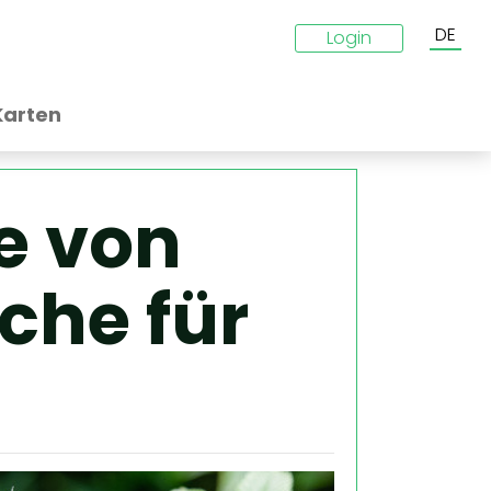
DE
Login
Karten
e von
che für