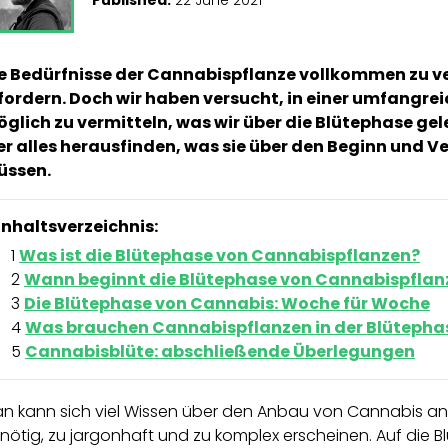
e Bedürfnisse der Cannabispflanze vollkommen zu v
fordern. Doch wir haben versucht, in einer umfangrei
glich zu vermitteln, was wir über die Blütephase g
er alles herausfinden, was sie über den Beginn und V
üssen.
Inhaltsverzeichnis:
Was ist die Blütephase von Cannabispflanzen?
Wann beginnt die Blütephase von Cannabispflan
Die Blütephase von Cannabis: Woche für Woche
Was brauchen Cannabispflanzen in der Blütepha
Cannabisblüte: abschließende Überlegungen
n kann sich viel Wissen über den Anbau von Cannabis 
nötig, zu jargonhaft und zu komplex erscheinen. Auf die Blüt