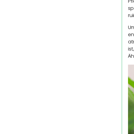
Pf
sp
ru
Um
en
at
is
Äh