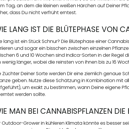
m Tag, an dem die kleinen weißen Härchen auf Deiner Pflan
cher, dass Du nicht verfrüht erntest.
IE LANG IST DIE BLÜTEPHASE VON C
e lang ist ein Stück Schnur? Die Blütephase einer Cannabi
riieren und sogar ein bisschen zwischen einzelnen Pflanzen 
ischen 6 und 10 Wochen sind Indica-Sorten in der Regel d
n wenig länger, wobei die reinsten von ihnen bis zu 16 Wo
e Züchter Deiner Sorte werden Dir eine ziemlich genaue Sc
lanze geben. Nutze diese Schätzung in Kombination mit 
fgeführt), um exakt zu bestimmen, wann Deine eigene Pfla
erntet werden sollte.
IE MAN BEI CANNABISPFLANZEN DIE B
r Outdoor-Grower in kühleren Klimata könnte es besser sei