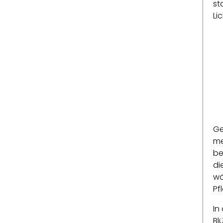
st
Li
Ge
me
be
di
wä
Pf
In
Bl