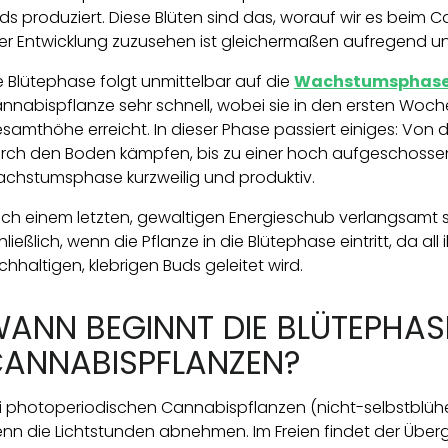
ds produziert. Diese Blüten sind das, worauf wir es be
rer Entwicklung zuzusehen ist gleichermaßen aufregend un
e Blütephase folgt unmittelbar auf die
Wachstumsphas
nnabispflanze sehr schnell, wobei sie in den ersten Wochen
samthöhe erreicht. In dieser Phase passiert einiges: Von de
rch den Boden kämpfen, bis zu einer hoch aufgeschossen
chstumsphase kurzweilig und produktiv.
ch einem letzten, gewaltigen Energieschub verlangsamt 
hließlich, wenn die Pflanze in die Blütephase eintritt, da all
ichhaltigen, klebrigen Buds geleitet wird.
ANN BEGINNT DIE BLÜTEPHAS
ANNABISPFLANZEN?
i photoperiodischen Cannabispflanzen (nicht-selbstblüh
nn die Lichtstunden abnehmen. Im Freien findet der Überga