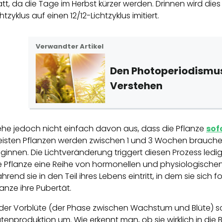
att, da die Tage im Herbst kürzer werden. Drinnen wird die
chtzyklus auf einen 12/12-Lichtzyklus imitiert.
Verwandter Artikel
Den Photoperiodismu
Verstehen
he jedoch nicht einfach davon aus, dass die Pflanze
sof
isten Pflanzen werden zwischen 1 und 3 Wochen brauchen,
ginnen. Die Lichtveränderung triggert diesen Prozess ledi
e Pflanze eine Reihe von hormonellen und physiologisc
hrend sie in den Teil ihres Lebens eintritt, in dem sie sich
lanze ihre Pubertät.
 der Vorblüte (der Phase zwischen Wachstum und Blüte) sch
ütenproduktion um. Wie erkennt man, ob sie wirklich in die