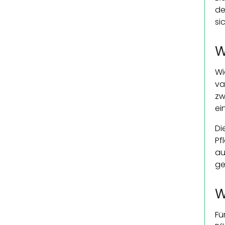
de
si
W
Wi
va
zw
ei
Di
Pf
au
ge
W
Fü