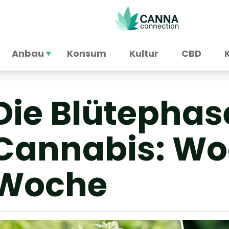
Anbau
Konsum
Kultur
CBD
Die Blütephas
Cannabis: Wo
Woche