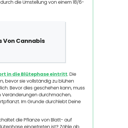
s durch die Umstellung von einem 18/6-
s Von Cannabis
ort in die Blütephase eintritt
. Die
 bevor sie vollständig zu blühen
glich. Bevor dies geschehen kann, muss
hen Veränderungen durchmachen,
 fortpflanzt. Im Grunde durchlebt Deine
altet die Pflanze von Blatt- auf
 Blütephase eingetreten ist? Zähle ab