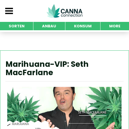
SORTEN
ANBAU
KONSUM
MORE
Marihuana-VIP: Seth
MacFarlane