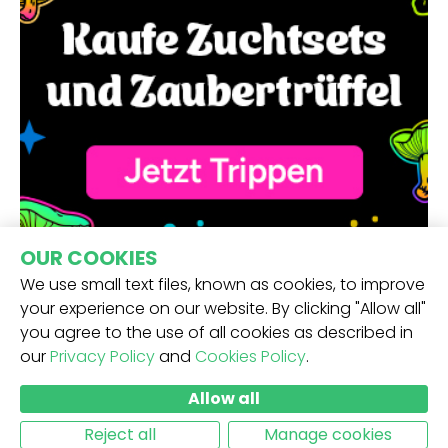
OUR COOKIES
We use small text files, known as cookies, to improve
your experience on our website. By clicking "Allow all"
you agree to the use of all cookies as described in
our
Privacy Policy
and
Cookies Policy
.
ERHALTE UNSEREN NEWSLETTER -
Allow all
ABSCHICKEN
Reject all
Manage cookies