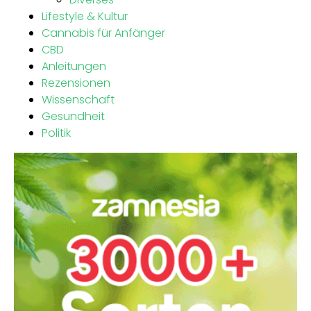
Lifestyle & Kultur
Cannabis für Anfänger
CBD
Anleitungen
Rezensionen
Wissenschaft
Gesundheit
Politik