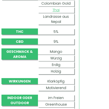
Colombian Gold
Thai
Landrasse aus
Nepal
THC
5%
CBD
9%
GESCHMACK &
Mango
AROMA
Würzig
Erdig
Holzig
WIRKUNGEN
Klarköpfig
Motivierend
INDOOR ODER
im Freien
HARLEQUIN
OUTDOOR
Greenhouse