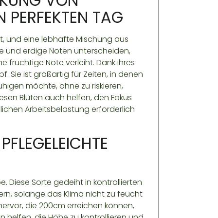
RKUNG VON
EN PERFEKTEN TAG
tzt, und eine lebhafte Mischung aus
ge und erdige Noten unterscheiden,
 fruchtige Note verleiht. Dank ihres
 Sie ist großartig für Zeiten, in denen
higen möchte, ohne zu riskieren,
esen Blüten auch helfen, den Fokus
glichen Arbeitsbelastung erforderlich
FLEGELEICHTE P
 Diese Sorte gedeiht in kontrollierten
rn, solange das Klima nicht zu feucht
n hervor, die 200cm erreichen können,
n helfen, die Höhe zu kontrollieren und