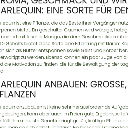
ROMA, GESCHMACK UND WI
ARLEQUIN: EINE SORTE FÜR D
rlequin ist eine Pflanze, die das Beste ihrer Vorgänger nu
rpenen bietet. Ein geschulter Gaumen wird würzige, holzi
mbiniert mit frischer Mango, die dem Geschmacksprofil eine
D-Gehalts bietet diese Sorte eine Erfahrung mit klarem Kopf.
n sich als Nutzer entspannen sowie Geist und Körper beru
erwältigt zu werden. Ebenso können ein paar Züge von di
d die Motivation zu finden, die für die Bewältigung der tä
nd.
ARLEQUIN ANBAUEN: GROSSE, P
LANZEN
rlequin anzubauen ist keine sehr herausfordernde Aufgabe.
gebungen, kann aber auch im Freien gute Ergebnisse liefe
sfällt. Ihre robuste Genetik bringt große, kräftige Pflanze
nn man sie sich selbst überlässt. Ein bisschen Training kan