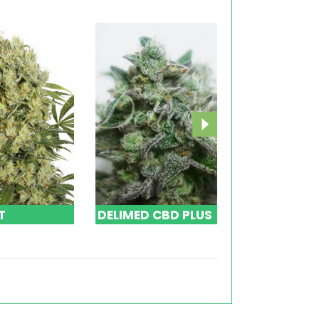
T
DELIMED CBD PLUS
HARLE-TSU