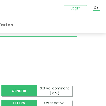
DE
Login
Karten
Sativa-dominant
GENETIK
(75%)
ELTERN
Swiss sativa