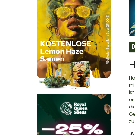
Ü
H
Ha
mi
is
ei
di
Ge
zu