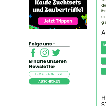
de
ih
ei
gl
A
Folge uns -
S
Erhalte unseren
Newsletter
ABSCHICKEN
H
S