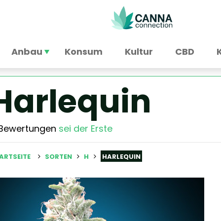
Anbau
Konsum
Kultur
CBD
Harlequin
 Bewertungen
sei der Erste
ARTSEITE
SORTEN
H
HARLEQUIN