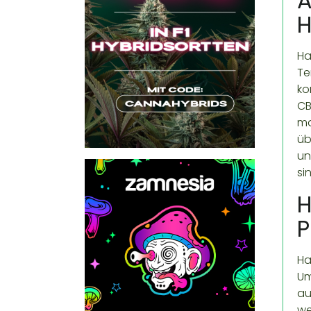
A
H
Ha
Te
ko
CB
ma
üb
un
si
H
F
Ha
Um
au
we