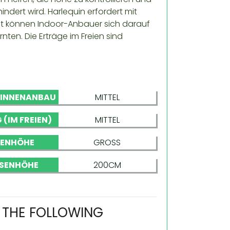
dert wird. Harlequin erfordert mit
eit können Indoor-Anbauer sich darauf
nten. Die Erträge im Freien sind
 INNENANBAU
MITTEL
 (IM FREIEN)
MITTEL
NENHÖHE
GROSS
SENHÖHE
200CM
N THE FOLLOWING