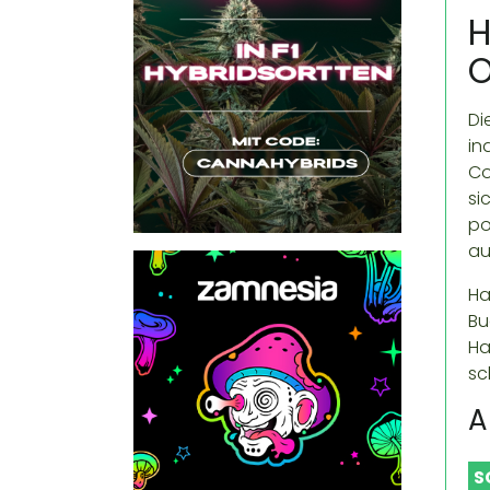
H
O
Di
in
Co
si
po
au
Ha
Bu
Ha
sc
A
S