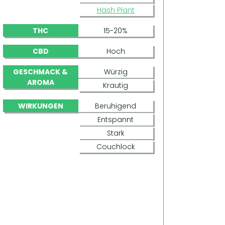
Hash Plant
THC
15-20%
CBD
Hoch
GESCHMACK &
Würzig
AROMA
Krautig
WIRKUNGEN
Beruhigend
Entspannt
Stark
Couchlock