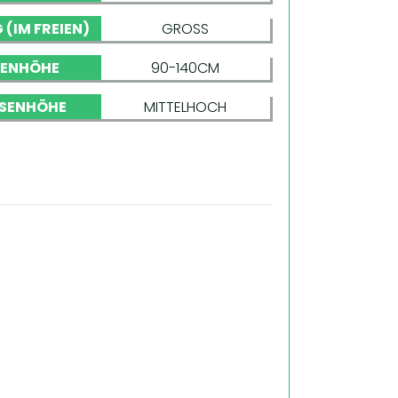
 (IM FREIEN)
GROSS
NENHÖHE
90-140CM
SENHÖHE
MITTELHOCH