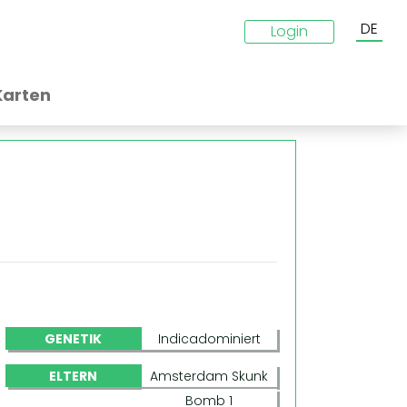
DE
Login
Karten
GENETIK
Indicadominiert
ELTERN
Amsterdam Skunk
Bomb 1