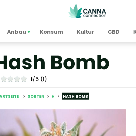
Anbau
Konsum
Kultur
CBD
Hash Bomb
1
/5 (1)
ARTSEITE
SORTEN
H
HASH BOMB