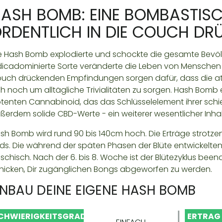
ASH BOMB: EINE BOMBASTISCH
RDENTLICH IN DIE COUCH DR
e Hash Bomb explodierte und schockte die gesamte Bevölker
dicadominierte Sorte veränderte die Leben von Menschen fü
uch drückenden Empfindungen sorgen dafür, dass die a
ch noch um alltägliche Trivialitäten zu sorgen. Hash Bomb 
tenten Cannabinoid, das das Schlüsselelement ihrer schi
ßerdem solide CBD-Werte - ein weiterer wesentlicher Inhal
sh Bomb wird rund 90 bis 140cm hoch. Die Erträge strotz
ds. Die während der späten Phasen der Blüte entwickelten
schisch. Nach der 6. bis 8. Woche ist der Blütezyklus beend
hicken, Dir zugänglichen Bongs abgeworfen zu werden.
NBAU DEINE EIGENE HASH BOMB
CHWIERIGKEITSGRAD
ERTRAG