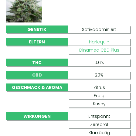
GENETIK
Sativadominiert
ELTERN
Harlequin
Dinamed CBD Plus
THC
0.6%
CBD
20%
GESCHMACK & AROMA
Zitrus
Erdig
Kushy
WIRKUNGEN
Entspannt
Zerebral
Klarköpfig