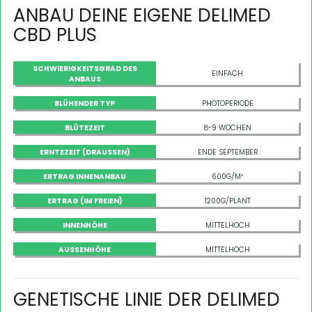
ANBAU DEINE EIGENE DELIMED
CBD PLUS
SCHWIERIGKEITSGRAD DES
EINFACH
ANBAUS
BLÜHENDER TYP
PHOTOPERIODE
BLÜTEZEIT
8-9 WOCHEN
ERNTEZEIT (DRAUSSEN)
ENDE SEPTEMBER
ERTRAG INNENANBAU
600G/M²
ERTRAG (IM FREIEN)
1200G/PLANT
INNENHÖHE
MITTELHOCH
AUSSENHÖHE
MITTELHOCH
GENETISCHE LINIE DER DELIMED