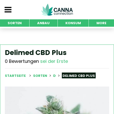
SORTEN
ANBAU
KONSUM
MORE
Delimed CBD Plus
0 Bewertungen
sei der Erste
STARTSEITE
SORTEN
D
DELIMED CBD PLUS