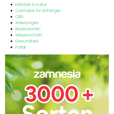
Lifestyle & Kultur
Cannabis für Anfänger
CBD
Anleitungen
Rezensionen
Wissenschaft
Gesundheit
Politik