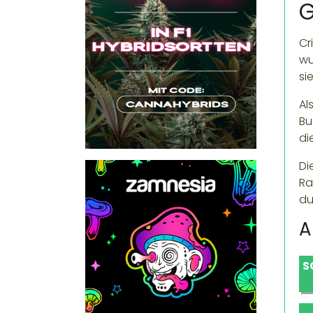
G
Cr
wu
si
Al
Bu
di
Di
Ra
du
A
S