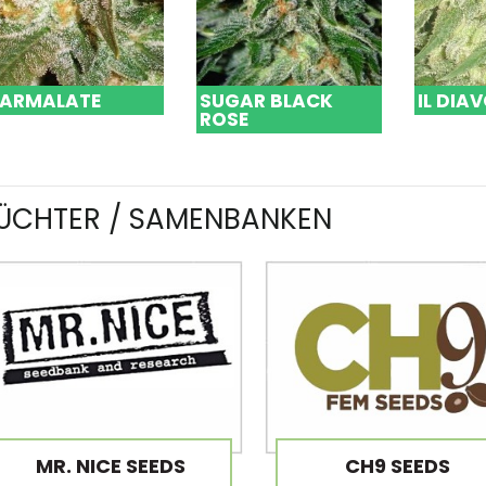
ARMALATE
SUGAR BLACK
IL DIA
ROSE
ÜCHTER / SAMENBANKEN
MR. NICE SEEDS
CH9 SEEDS