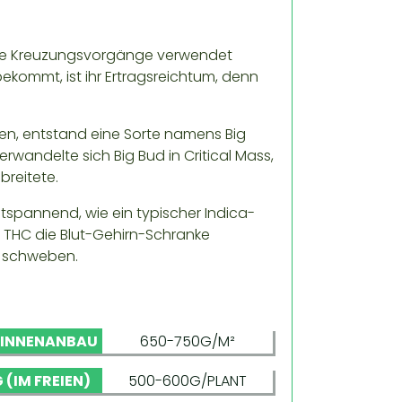
sende Kreuzungsvorgänge verwendet
ekommt, ist ihr Ertragsreichtum, denn
en, entstand eine Sorte namens Big
wandelte sich Big Bud in Critical Mass,
breitete.
ntspannend, wie ein typischer Indica-
THC die Blut-Gehirn-Schranke
s schweben.
 INNENANBAU
650-750G/M²
 (IM FREIEN)
500-600G/PLANT