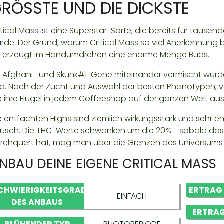
RÖSSTE UND DIE DICKSTE
itical Mass ist eine Superstar-Sorte, die bereits für tau
rde. Der Grund, warum Critical Mass so viel Anerkennung b
e erzeugt im Handumdrehen eine enorme Menge Buds.
s Afghani- und Skunk#1-Gene miteinander vermischt wurd
d. Nach der Zucht und Auswahl der besten Phänotypen, ver
e ihre Flügel in jedem Coffeeshop auf der ganzen Welt aus
e entfachten Highs sind ziemlich wirkungsstark und sehr e
usch. Die THC-Werte schwanken um die 20% - sobald das 
rchquert hat, mag man über die Grenzen des Universum
NBAU DEINE EIGENE CRITICAL MASS
CHWIERIGKEITSGRAD
ERTRAG
EINFACH
DES ANBAUS
ERTRAG