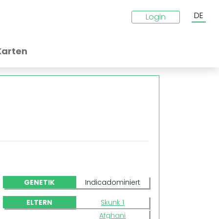
DE
Login
Karten
GENETIK
Indicadominiert
ELTERN
Skunk 1
Afghani