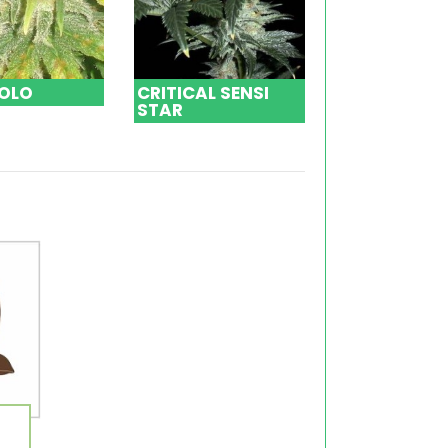
VOLO
CRITICAL SENSI
CRITICAL NE
STAR
HAZE 2.0