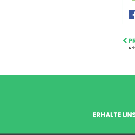
P
Cri
ERHALTE UN