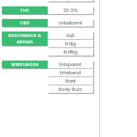
THC
20-21%
CBD
Unbekannt
GESCHMACK &
Süß
AROMA
Erdig
Kräftig
WIRKUNGEN
Entspannt
Erhebend
Stark
Body-Buzz
CRITICAL MASS (CH9 SEEDS)