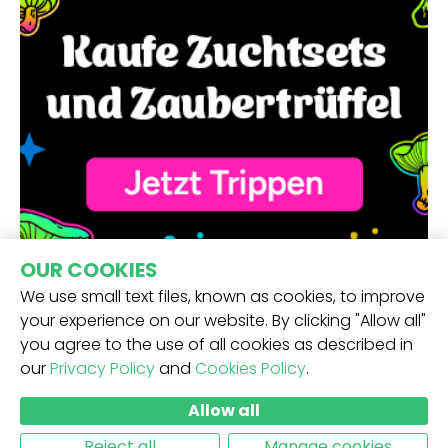
OUR COOKIES
We use small text files, known as cookies, to improve
your experience on our website. By clicking "Allow all"
you agree to the use of all cookies as described in
our
Privacy Policy
and
Cookies Policy
.
ERHALTE UNSEREN NEWSLETTER -
Allow all
ABSCHICKEN
Reject all
Manage cookies