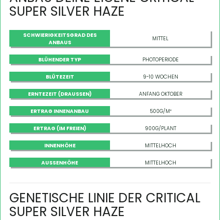
SUPER SILVER HAZE
SCHWIERIGKEITSGRAD DES
MITTEL
ANBAUS
BLÜHENDER TYP
PHOTOPERIODE
BLÜTEZEIT
9-10 WOCHEN
ERNTEZEIT (DRAUSSEN)
ANFANG OKTOBER
ERTRAG INNENANBAU
500G/M²
ERTRAG (IM FREIEN)
900G/PLANT
INNENHÖHE
MITTELHOCH
AUSSENHÖHE
MITTELHOCH
GENETISCHE LINIE DER CRITICAL
SUPER SILVER HAZE