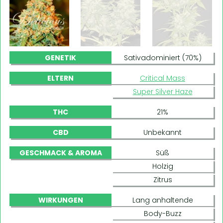
GENETIK
Sativadominiert (70%)
ELTERN
Critical Mass
Super Silver Haze
THC
21%
CBD
Unbekannt
GESCHMACK & AROMA
Süß
Holzig
Zitrus
WIRKUNGEN
Lang anhaltende
Body-Buzz