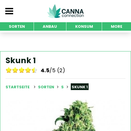
SORTEN
ANBAU
KONSUM
MORE
Skunk 1
4.5
/5 (2)
STARTSEITE
SORTEN
S
SKUNK 1