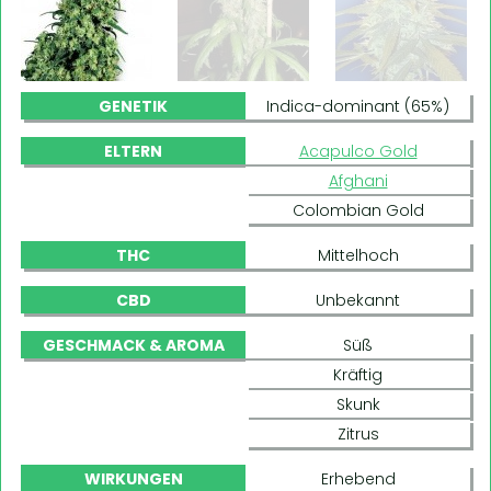
GENETIK
Indica-dominant (65%)
ELTERN
Acapulco Gold
Afghani
Colombian Gold
THC
Mittelhoch
CBD
Unbekannt
GESCHMACK & AROMA
Süß
Kräftig
Skunk
Zitrus
WIRKUNGEN
Erhebend