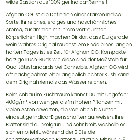
wilde Bastion aus 100%iger Indica-Reinheit.
Afghan OG ist die Definition einer starken Indica-
Sorte. Ihr reiches, erdiges und haschähnliches
Aroma, zusammen mit ihrem verträumten
körperlichen High, machen Dir klar, dass Du gerade
wein wahres Original rauchst. Am Ende eines langen
harten Tages ist es Zeit für Afghan OG. Kompakte
harzige Kush-Buds wie diese sind der Maßstab für
Qualitätsstandards bei Cannabis. Afghan OG wird
oft nachgeahmt. Aber angeblich echter Kush kann
dem Original niemals das Wasser reichen.
Beim Anbau im Zuchtraum kannst Du mit ungefähr
400g/m² von weniger als 1m hohen Pflanzen mit
vielen Ästen erwarten, die von oben bis unten
eindeutige Indica-Eigenschaften aufweisen. Ihre
Blätter sind dunkelgrün und sehr breit, weshalb es
sich empfiehlt, während der Blüte die
schattenwerfenden Blätter zu stutzen. Mit nur 7-8