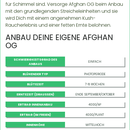
für Schimmel sind. Versorge Afghan OG beim Anbau
mit den grundlegenden Streicheleinheiten und sie
wird Dich mit einem angenehmen Kush-
Raucherlebnis und einer fetten Ernte belohnen.
ANBAU DEINE EIGENE AFGHAN
OG
SCHWIERIGKEITSGRAD DES
EINFACH
ANBAUS
BLÜHENDER TYP
PHOTOPERIODE
BLÜTEZEIT
7-8 WOCHEN
ERNTEZEIT (DRAUSSEN)
ENDE SEPTEMBER/OKTOBER
ERTRAG INNENANBAU
400G/M²
ERTRAG (IM FREIEN)
400G/PLANT
INNENHÖHE
MITTELHOCH