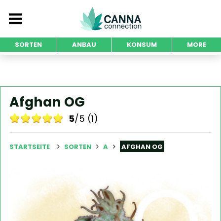
SORTEN
ANBAU
KONSUM
MORE
Afghan OG
5
/5 (1)
STARTSEITE
SORTEN
A
AFGHAN OG