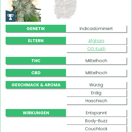
GENETIK
Indicadominiert
ELTERN
Afghani
OG Kush
THC
Mittelhoch
CBD
Mittelhoch
GESCHMACK & AROMA
Würzig
Erdig
Haschisch
WIRKUNGEN
Entspannt
Body-Buzz
Couchlock