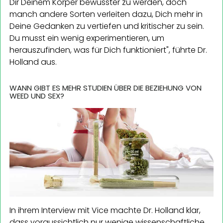
Dir Deinem Körper bewusster zu werden, doch
manch andere Sorten verleiten dazu, Dich mehr in
Deine Gedanken zu vertiefen und kritischer zu sein.
Du musst ein wenig experimentieren, um
herauszufinden, was für Dich funktioniert", führte Dr.
Holland aus.
WANN GIBT ES MEHR STUDIEN ÜBER DIE BEZIEHUNG VON
WEED UND SEX?
In ihrem Interview mit Vice machte Dr. Holland klar,
dass voraussichtlich nur wenige wissenschaftliche