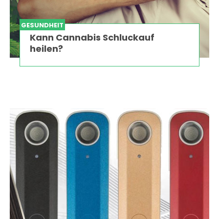
GESUNDHEIT
Kann Cannabis Schluckauf
heilen?