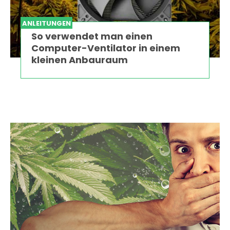
ANLEITUNGEN
So verwendet man einen
Computer-Ventilator in einem
kleinen Anbauraum