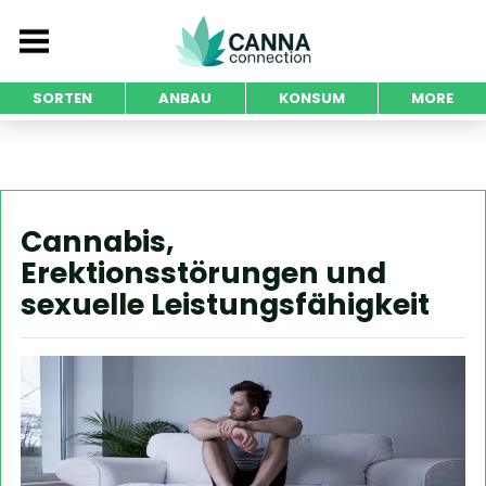
SORTEN
ANBAU
KONSUM
MORE
Cannabis,
Erektionsstörungen und
sexuelle Leistungsfähigkeit