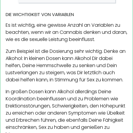
DIE WICHTIGKEIT VON VARIABLEN
Es ist wichtig, eine gewisse Anzahl an Variablen zu
beachten, wenn wir an Cannabis denken und daran,
wie es die sexuelle Leistung beeinflusst.
Zum Beispiel ist die Dosierung sehr wichtig. Denke an
Alkohol: In kleinen Dosen kann Alkohol Dir dabei
helfen, Deine Hemmschwelle zu senken und Dein
Lustverlangen zu steigern, was Dir letztlich auch
dabei helfen kann, in Stimmung für Sex zu kommen.
In großen Dosen kann Alkohol allerdings Deine
Koordination beeinflussen und zu Problemen wie
Erektionsstörungen, Schwierigkeiten, den Höhepunkt
zu erreichen oder anderen Symptomen wie Übelkeit
und Erbrechen führen, die ebenfalls Deine Fähigkeit
einschränken, Sex zu haben und genießen zu