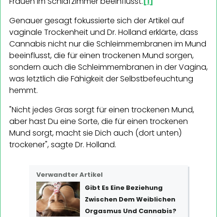
Frauen im Schlafzimmer beeinflusst.
[1]
Genauer gesagt fokussierte sich der Artikel auf
vaginale Trockenheit und Dr. Holland erklärte, dass
Cannabis nicht nur die Schleimmembranen im Mund
beeinflusst, die für einen trockenen Mund sorgen,
sondern auch die Schleimmembranen in der Vagina,
was letztlich die Fähigkeit der Selbstbefeuchtung
hemmt.
"Nicht jedes Gras sorgt für einen trockenen Mund,
aber hast Du eine Sorte, die für einen trockenen
Mund sorgt, macht sie Dich auch (dort unten)
trockener", sagte Dr. Holland.
Verwandter Artikel
Gibt Es Eine Beziehung
Zwischen Dem Weiblichen
Orgasmus Und Cannabis?