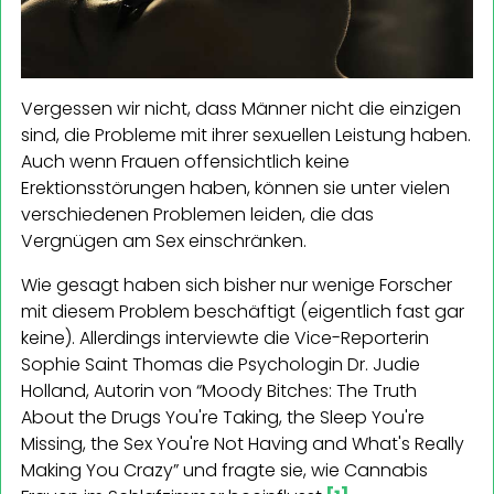
Vergessen wir nicht, dass Männer nicht die einzigen
sind, die Probleme mit ihrer sexuellen Leistung haben.
Auch wenn Frauen offensichtlich keine
Erektionsstörungen haben, können sie unter vielen
verschiedenen Problemen leiden, die das
Vergnügen am Sex einschränken.
Wie gesagt haben sich bisher nur wenige Forscher
mit diesem Problem beschäftigt (eigentlich fast gar
keine). Allerdings interviewte die Vice-Reporterin
Sophie Saint Thomas die Psychologin Dr. Judie
Holland, Autorin von “Moody Bitches: The Truth
About the Drugs You're Taking, the Sleep You're
Missing, the Sex You're Not Having and What's Really
Making You Crazy” und fragte sie, wie Cannabis