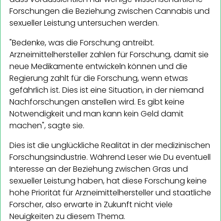
Forschungen die Beziehung zwischen Cannabis und
sexueller Leistung untersuchen werden.
"Bedenke, was die Forschung antreibt.
Arzneimittelhersteller zahlen für Forschung, damit sie
neue Medikamente entwickeln können und die
Regierung zahlt für die Forschung, wenn etwas
gefährlich ist. Dies ist eine Situation, in der niemand
Nachforschungen anstellen wird. Es gibt keine
Notwendigkeit und man kann kein Geld damit
machen", sagte sie.
Dies ist die unglückliche Realität in der medizinischen
Forschungsindustrie. Während Leser wie Du eventuell
Interesse an der Beziehung zwischen Gras und
sexueller Leistung haben, hat diese Forschung keine
hohe Priorität für Arzneimittelhersteller und staatliche
Forscher, also erwarte in Zukunft nicht viele
Neuigkeiten zu diesem Thema.