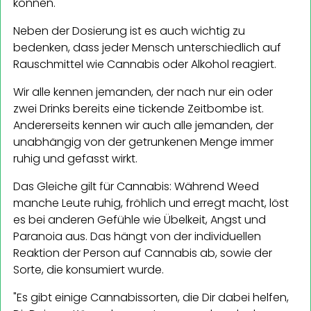
können.
Neben der Dosierung ist es auch wichtig zu
bedenken, dass jeder Mensch unterschiedlich auf
Rauschmittel wie Cannabis oder Alkohol reagiert.
Wir alle kennen jemanden, der nach nur ein oder
zwei Drinks bereits eine tickende Zeitbombe ist.
Andererseits kennen wir auch alle jemanden, der
unabhängig von der getrunkenen Menge immer
ruhig und gefasst wirkt.
Das Gleiche gilt für Cannabis: Während Weed
manche Leute ruhig, fröhlich und erregt macht, löst
es bei anderen Gefühle wie Übelkeit, Angst und
Paranoia aus. Das hängt von der individuellen
Reaktion der Person auf Cannabis ab, sowie der
Sorte, die konsumiert wurde.
"Es gibt einige Cannabissorten, die Dir dabei helfen,