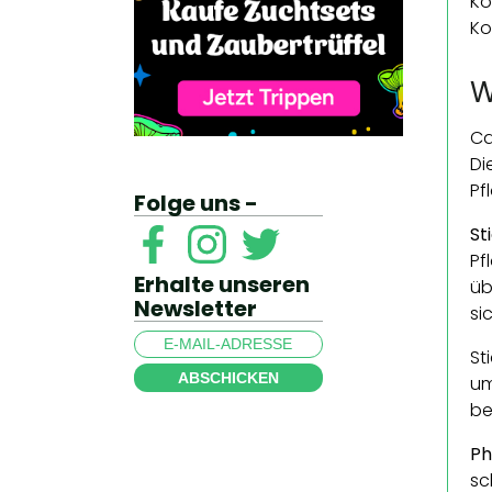
Ko
Ko
W
Ca
Di
Pf
Folge uns -
St
Pf
Erhalte unseren
üb
Newsletter
si
St
ABSCHICKEN
um
be
Ph
sc