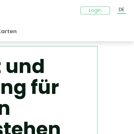
DE
Login
Karten
 und
ng für
n
stehen