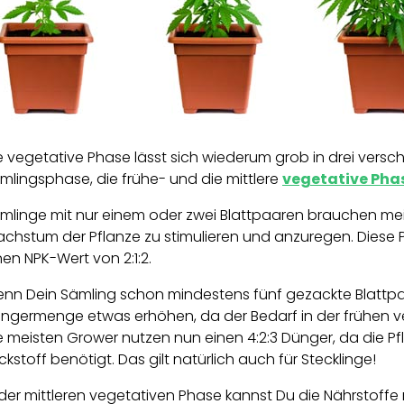
e vegetative Phase lässt sich wiederum grob in drei versch
mlingsphase, die frühe- und die mittlere
vegetative Pha
mlinge mit nur einem oder zwei Blattpaaren brauchen me
chstum der Pflanze zu stimulieren und anzuregen. Diese
nen NPK-Wert von 2:1:2.
nn Dein Sämling schon mindestens fünf gezackte Blattpaa
ngermenge etwas erhöhen, da der Bedarf in der frühen v
e meisten Grower nutzen nun einen 4:2:3 Dünger, da die 
ickstoff benötigt. Das gilt natürlich auch für Stecklinge!
 der mittleren vegetativen Phase kannst Du die Nährstoffe 