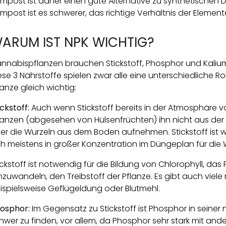
mpost ist daher einen gute Alternative zu synthetischen Dü
mpost ist es schwerer, das richtige Verhältnis der Elemen
ARUM IST NPK WICHTIG?
nnabispflanzen brauchen Stickstoff, Phosphor und Kali
ese 3 Nährstoffe spielen zwar alle eine unterschiedliche Rol
lanze gleich wichtig:
ickstoff:
Auch wenn Stickstoff bereits in der Atmosphäre v
lanzen (abgesehen von Hülsenfrüchten) ihn nicht aus der
er die Wurzeln aus dem Boden aufnehmen. Stickstoff ist w
ch meistens in großer Konzentration im Düngeplan für d
ickstoff ist notwendig für die Bildung von Chlorophyll, da
zuwandeln, den Treibstoff der Pflanze. Es gibt auch viele n
ispielsweise Geflügeldung oder Blutmehl.
osphor:
Im Gegensatz zu Stickstoff ist Phosphor in seiner n
hwer zu finden, vor allem, da Phosphor sehr stark mit and