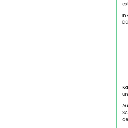
ex
In
Dü
Ka
un
Au
Sc
de