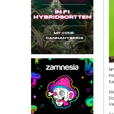
NP
Pf
fü
St
Da
Ve