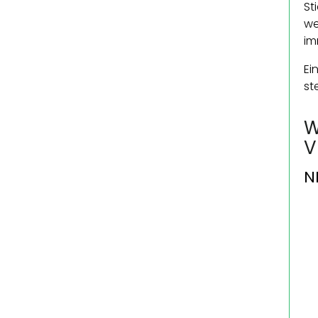
St
we
im
Ei
st
W
V
N