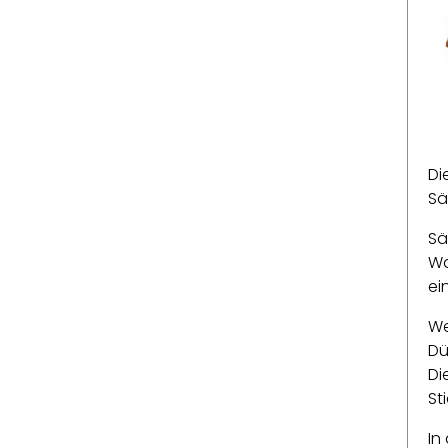
Di
Sä
Sä
Wa
ei
We
Dü
Di
St
In