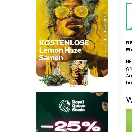
NP
Ph
NP
ge
An
he
W