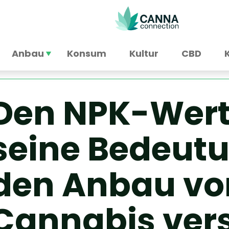
Anbau
Konsum
Kultur
CBD
Den NPK-Wert
seine Bedeutu
den Anbau vo
Cannabis ver