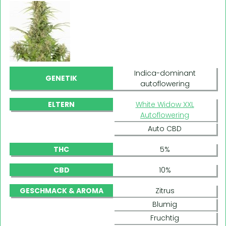
Indica-dominant
GENETIK
autoflowering
ELTERN
White Widow XXL
Autoflowering
Auto CBD
THC
5%
CBD
10%
GESCHMACK & AROMA
Zitrus
Blumig
Fruchtig