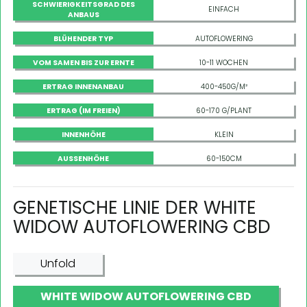
SCHWIERIGKEITSGRAD DES
EINFACH
ANBAUS
BLÜHENDER TYP
AUTOFLOWERING
VOM SAMEN BIS ZUR ERNTE
10-11 WOCHEN
ERTRAG INNENANBAU
400-450G/M²
ERTRAG (IM FREIEN)
60-170 G/PLANT
INNENHÖHE
KLEIN
AUSSENHÖHE
60-150CM
GENETISCHE LINIE DER WHITE
WIDOW AUTOFLOWERING CBD
Unfold
WHITE WIDOW AUTOFLOWERING CBD