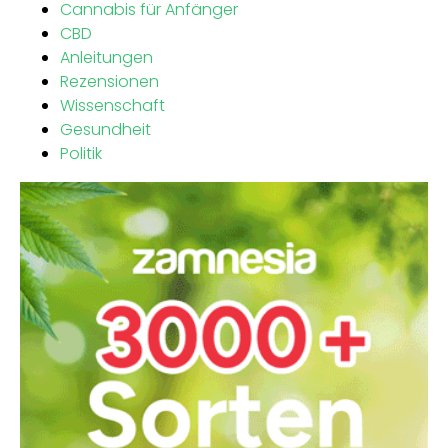
Cannabis für Anfänger
CBD
Anleitungen
Rezensionen
Wissenschaft
Gesundheit
Politik