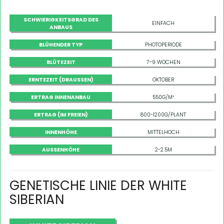
SCHWIERIGKEITSGRAD DES
EINFACH
ANBAUS
BLÜHENDER TYP
PHOTOPERIODE
BLÜTEZEIT
7-9 WOCHEN
ERNTEZEIT (DRAUSSEN)
OKTOBER
ERTRAG INNENANBAU
550G/M²
ERTRAG (IM FREIEN)
800-1200G/PLANT
INNENHÖHE
MITTELHOCH
AUSSENHÖHE
2-2.5M
GENETISCHE LINIE DER WHITE
SIBERIAN