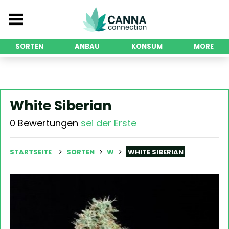
SORTEN
ANBAU
KONSUM
MORE
White Siberian
0 Bewertungen
sei der Erste
STARTSEITE
SORTEN
W
WHITE SIBERIAN