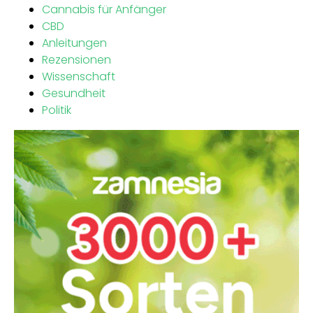
Cannabis für Anfänger
CBD
Anleitungen
Rezensionen
Wissenschaft
Gesundheit
Politik