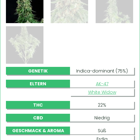
GENETIK
Indica-dominant (75%)
ELTERN
AK-47
White Widow
THC
22%
CBD
Niedrig
GESCHMACK & AROMA
Süß
Erdig