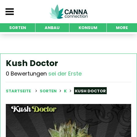
SORTEN
ANBAU
KONSUM
MORE
Kush Doctor
0 Bewertungen
sei der Erste
STARTSEITE
SORTEN
K
KUSH DOCTOR