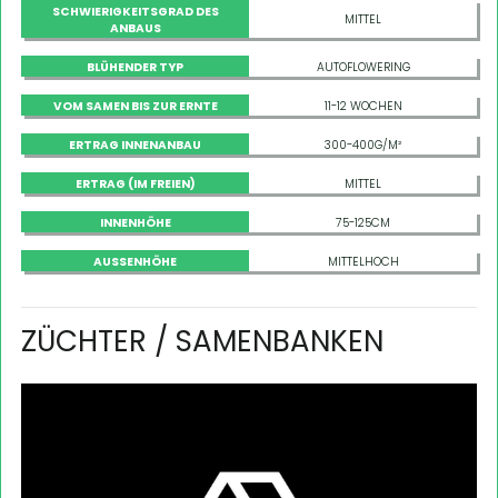
SCHWIERIGKEITSGRAD DES
MITTEL
ANBAUS
BLÜHENDER TYP
AUTOFLOWERING
VOM SAMEN BIS ZUR ERNTE
11-12 WOCHEN
ERTRAG INNENANBAU
300-400G/M²
ERTRAG (IM FREIEN)
MITTEL
INNENHÖHE
75-125CM
AUSSENHÖHE
MITTELHOCH
ZÜCHTER / SAMENBANKEN