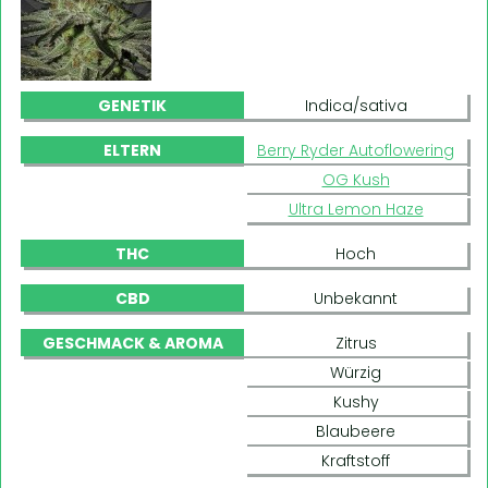
GENETIK
Indica/sativa
ELTERN
Berry Ryder Autoflowering
OG Kush
Ultra Lemon Haze
THC
Hoch
CBD
Unbekannt
GESCHMACK & AROMA
Zitrus
Würzig
Kushy
Blaubeere
Kraftstoff