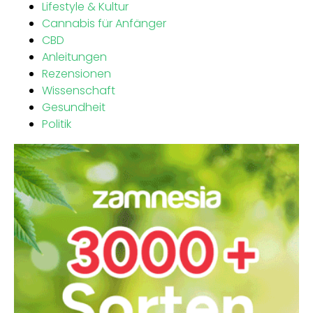
Lifestyle & Kultur
Cannabis für Anfänger
CBD
Anleitungen
Rezensionen
Wissenschaft
Gesundheit
Politik