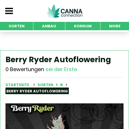
SORTEN
ANBAU
KONSUM
MORE
Berry Ryder Autoflowering
0 Bewertungen
sei der Erste
STARTSEITE
SORTEN
B
BERRY RYDER AUTOFLOWERING