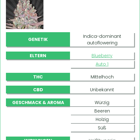
Indica-dominant
GENETIK
autoflowering
ELTERN
Blueberry
Auto 1
THC
Mittelhoch
CBD
Unbekannt
GESCHMACK & AROMA
Würzig
Beeren
Holzig
Süß