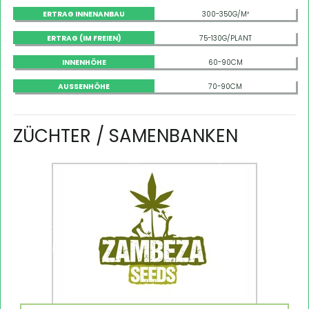
ERTRAG INNENANBAU
300-350G/M²
ERTRAG (IM FREIEN)
75-130G/PLANT
INNENHÖHE
60-90CM
AUSSENHÖHE
70-90CM
ZÜCHTER / SAMENBANKEN