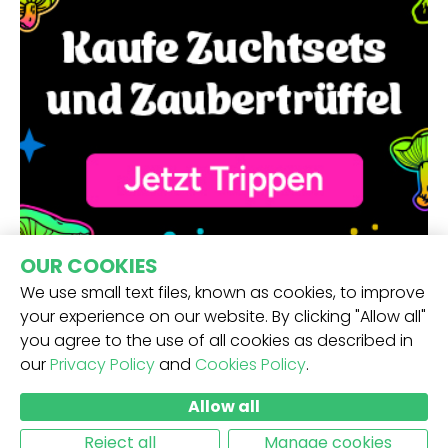
OUR COOKIES
We use small text files, known as cookies, to improve
your experience on our website. By clicking "Allow all"
you agree to the use of all cookies as described in
our
Privacy Policy
and
Cookies Policy
.
ERHALTE UNSEREN NEWSLETTER -
Allow all
ABSCHICKEN
Reject all
Manage cookies