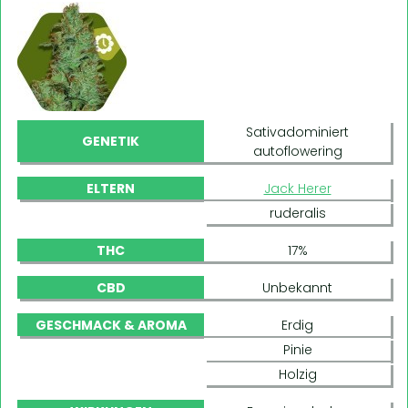
Sativadominiert
GENETIK
autoflowering
ELTERN
Jack Herer
ruderalis
THC
17%
CBD
Unbekannt
GESCHMACK & AROMA
Erdig
Pinie
Holzig