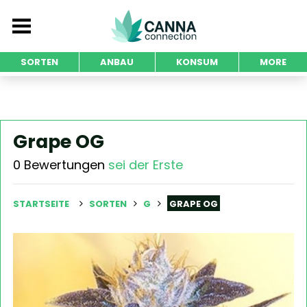
SORTEN
ANBAU
KONSUM
MORE
Grape OG
0 Bewertungen
sei der Erste
STARTSEITE
SORTEN
G
GRAPE OG