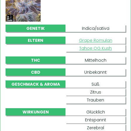
GENETIK
Indica/sativa
ELTERN
Grape Romulan
Tahoe OG Kush
THC
Mittelhoch
CBD
Unbekannt
GESCHMACK & AROMA
Süß
Zitrus
Trauben
WIRKUNGEN
Glücklich
Entspannt
Zerebral