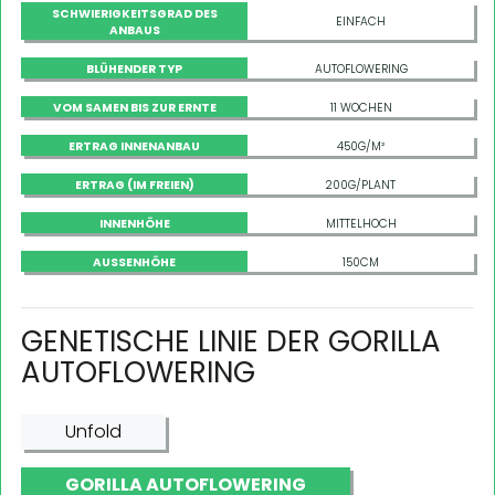
SCHWIERIGKEITSGRAD DES
EINFACH
ANBAUS
BLÜHENDER TYP
AUTOFLOWERING
VOM SAMEN BIS ZUR ERNTE
11 WOCHEN
ERTRAG INNENANBAU
450G/M²
ERTRAG (IM FREIEN)
200G/PLANT
INNENHÖHE
MITTELHOCH
AUSSENHÖHE
150CM
GENETISCHE LINIE DER GORILLA
AUTOFLOWERING
Unfold
GORILLA AUTOFLOWERING