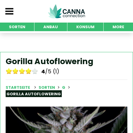
SORTEN
ANBAU
KONSUM
MORE
Gorilla Autoflowering
4
/5 (1)
STARTSEITE
SORTEN
G
GORILLA AUTOFLOWERING