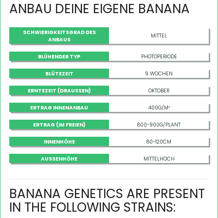
ANBAU DEINE EIGENE BANANA
SCHWIERIGKEITSGRAD DES
MITTEL
ANBAUS
BLÜHENDER TYP
PHOTOPERIODE
BLÜTEZEIT
9 WOCHEN
ERNTEZEIT (DRAUSSEN)
OKTOBER
ERTRAG INNENANBAU
400G/M²
ERTRAG (IM FREIEN)
800-900G/PLANT
INNENHÖHE
80-120CM
AUSSENHÖHE
MITTELHOCH
BANANA GENETICS ARE PRESENT
IN THE FOLLOWING STRAINS: