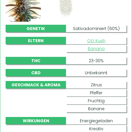
GENETIK
Sativadominiert (60%)
ELTERN
OG Kush
Banana
THC
23-30%
CBD
Unbekannt
GESCHMACK & AROMA
Zitrus
Pfeffer
Fruchtig
Banane
WIRKUNGEN
Energiegeladen
Kreativ