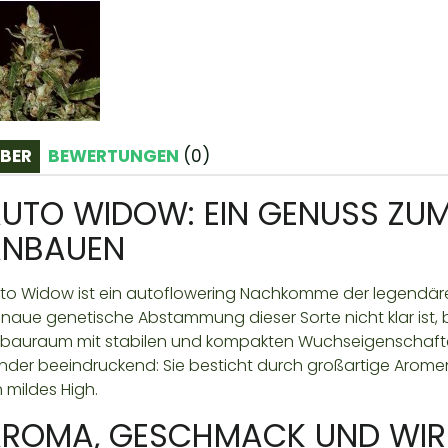
BER
BEWERTUNGEN
(
0
)
UTO WIDOW: EIN GENUSS ZU
ANBAUEN
to Widow ist ein autoflowering Nachkomme der legendäre
naue genetische Abstammung dieser Sorte nicht klar ist,
bauraum mit stabilen und kompakten Wuchseigenschaften. 
nder beeindruckend: Sie besticht durch großartige Aro
n mildes High.
ROMA, GESCHMACK UND WI