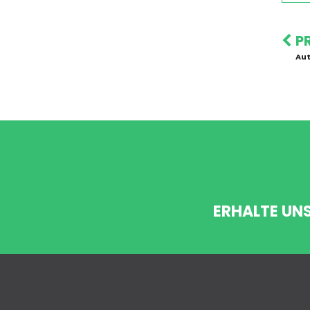
P
Aut
ERHALTE UN