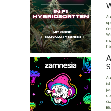
W
Au
sp
äh
Wi
ma
he
A
S
Au
is
je
et
au
Bl