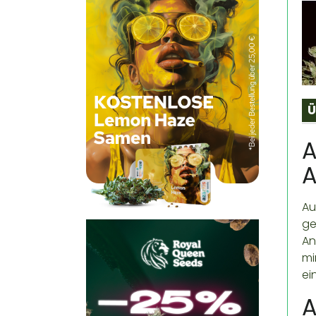
Ü
A
Au
ge
An
mi
ei
A