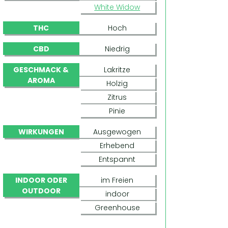
White Widow
THC
Hoch
CBD
Niedrig
GESCHMACK &
Lakritze
AROMA
Holzig
Zitrus
Pinie
WIRKUNGEN
Ausgewogen
Erhebend
Entspannt
INDOOR ODER
im Freien
OUTDOOR
indoor
Greenhouse