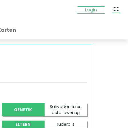
DE
Login
Karten
Sativadominiert
GENETIK
autoflowering
ELTERN
ruderalis