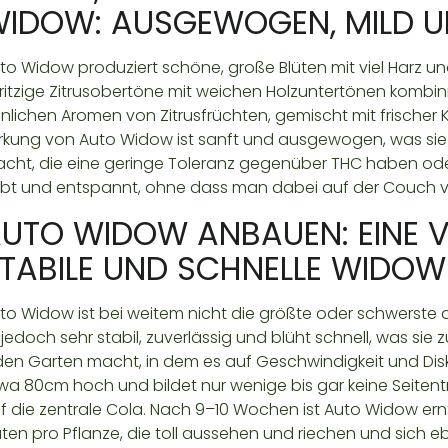
IDOW: AUSGEWOGEN, MILD U
to Widow produziert schöne, große Blüten mit viel Harz 
ritzige Zitrusobertöne mit weichen Holzuntertönen kombinier
nlichen Aromen von Zitrusfrüchten, gemischt mit frischer Ki
rkung von Auto Widow ist sanft und ausgewogen, was sie zu
cht, die eine geringe Toleranz gegenüber THC haben ode
bt und entspannt, ohne dass man dabei auf der Couch v
UTO WIDOW ANBAUEN: EINE V
TABILE UND SCHNELLE WIDO
to Widow ist bei weitem nicht die größte oder schwerste 
t jedoch sehr stabil, zuverlässig und blüht schnell, was sie
den Garten macht, in dem es auf Geschwindigkeit und Di
wa 80cm hoch und bildet nur wenige bis gar keine Seitentr
f die zentrale Cola. Nach 9–10 Wochen ist Auto Widow ernt
üten pro Pflanze, die toll aussehen und riechen und sich 