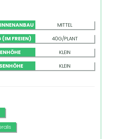
 INNENANBAU
MITTEL
 (IM FREIEN)
40G/PLANT
NENHÖHE
KLEIN
SENHÖHE
KLEIN
ralis