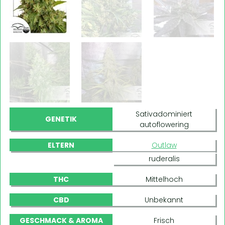
Sativadominiert
GENETIK
autoflowering
ELTERN
Outlaw
ruderalis
THC
Mittelhoch
CBD
Unbekannt
GESCHMACK & AROMA
Frisch