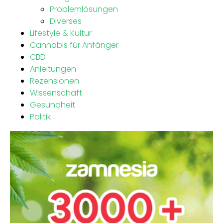
Problemlösungen
Diverses
Lifestyle & Kultur
Cannabis für Anfänger
CBD
Anleitungen
Rezensionen
Wissenschaft
Gesundheit
Politik