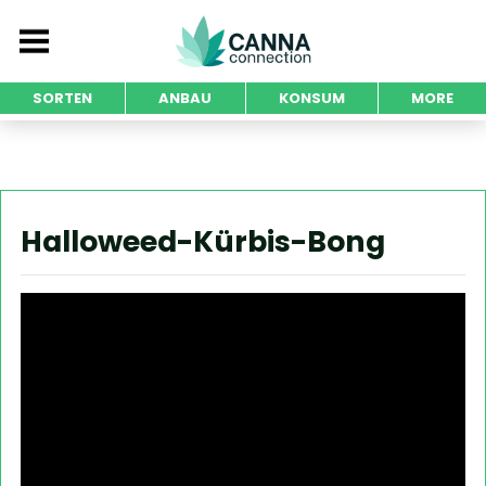
SORTEN
ANBAU
KONSUM
MORE
Halloweed-Kürbis-Bong