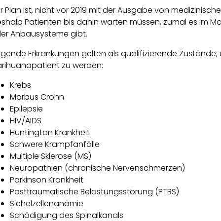
r Plan ist, nicht vor 2019 mit der Ausgabe von medizinis
shalb Patienten bis dahin warten müssen, zumal es im M
er Anbausysteme gibt.
lgende Erkrankungen gelten als qualifizierende Zustände, u
rihuanapatient zu werden:
Krebs
Morbus Crohn
Epilepsie
HIV/AIDS
Huntington Krankheit
Schwere Krampfanfälle
Multiple Sklerose (MS)
Neuropathien (chronische Nervenschmerzen)
Parkinson Krankheit
Posttraumatische Belastungsstörung (PTBS)
Sichelzellenanämie
Schädigung des Spinalkanals