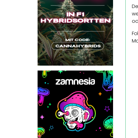
De
we
od
Fo
Ma