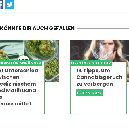
 KÖNNTE DIR AUCH GEFALLEN
ABIS FÜR ANFÄNGER
LIFESTYLE & KULTUR
er Unterschied
14 Tipps, um
wischen
Cannabisgeruch
edizinischem
zu verbergen
nd Marihuana
FEB 25-2022
s
enussmittel