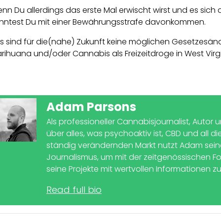
nn Du allerdings das erste Mal erwischt wirst und es sich 
nntest Du mit einer Bewährungsstrafe davonkommen.
s sind für die(nahe) Zukunft keine möglichen Gesetzesä
rihuana und/oder Cannabis als Freizeitdroge in West Virg
Adam Parsons
Als professioneller Cannabisjournalist, Autor
über alles, was psychoaktiv ist, CBD und all d
ständig verändernden Markt nutzt Adam seinen
Journalismus, um mit der zeitgenössischen For
seine Projekte mit wertvollen Informationen z
Read full bio