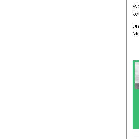
We
kö
Un
Ma