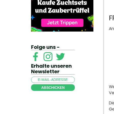
F
An
Folge uns -
Erhalte unseren
Newsletter
We
ABSCHICKEN
Ve
Di
Ge