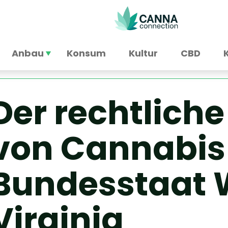
Anbau
Konsum
Kultur
CBD
Der rechtliche
von Cannabis
Bundesstaat 
Virginia