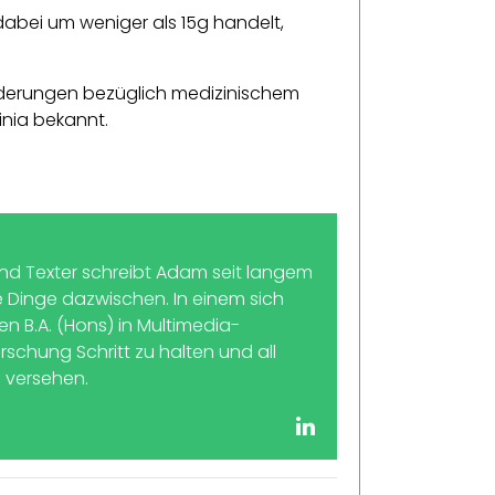
dabei um weniger als 15g handelt,
nderungen bezüglich medizinischem
inia bekannt.
 und Texter schreibt Adam seit langem
ie Dinge dazwischen. In einem sich
 B.A. (Hons) in Multimedia-
schung Schritt zu halten und all
u versehen.