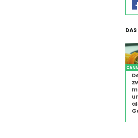
DAS
CANN
D
z
m
u
al
G