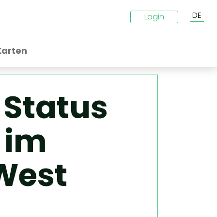
DE
Login
Karten
 Status
 im
West