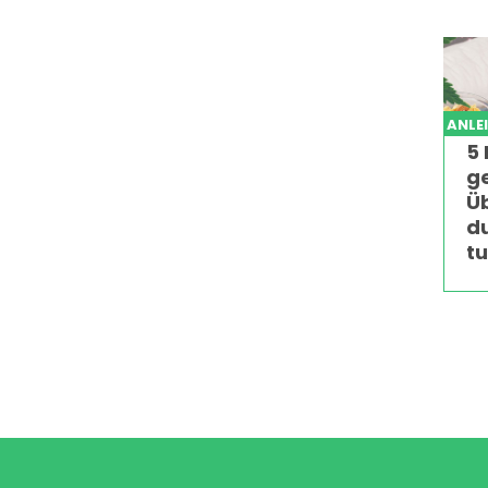
ANLE
5 
g
Ü
d
t