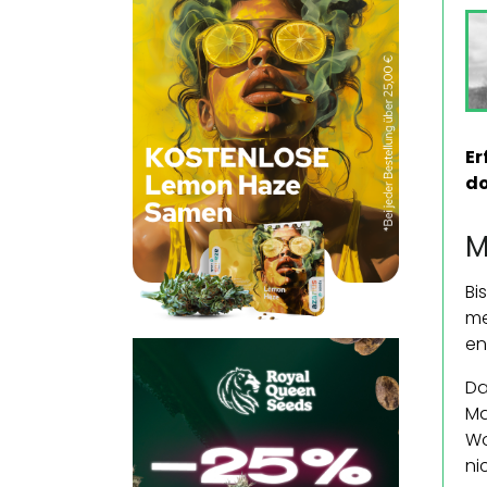
Er
do
M
Bi
me
en
Da
Ma
Wo
ni