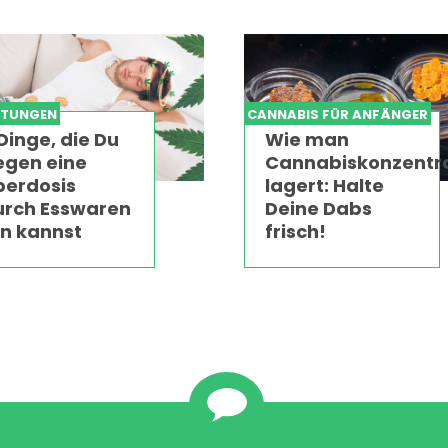
ITUNGEN
CANNABIS FÜR ANFÄNGER
Dinge, die Du
Wie man
egen eine
Cannabiskonzentr
berdosis
lagert: Halte
urch Esswaren
Deine Dabs
un kannst
frisch!