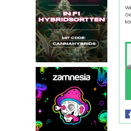
Wi
Ge
kö