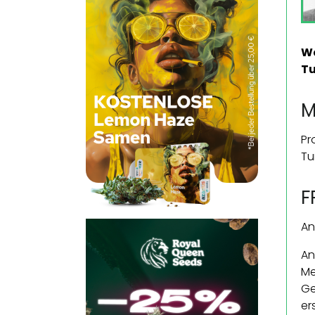
Wa
Tu
M
Pr
Tu
F
An
An
Me
Ge
er