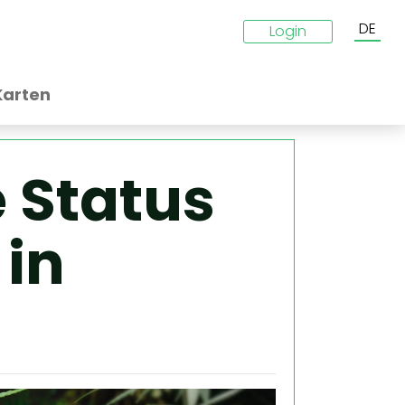
DE
Login
Karten
e Status
in