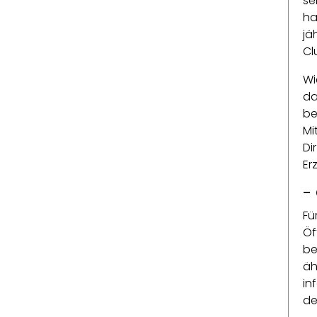
se
ha
jä
Cl
Wi
da
be
Mi
Di
Er
-
Fü
Öf
be
äh
in
de