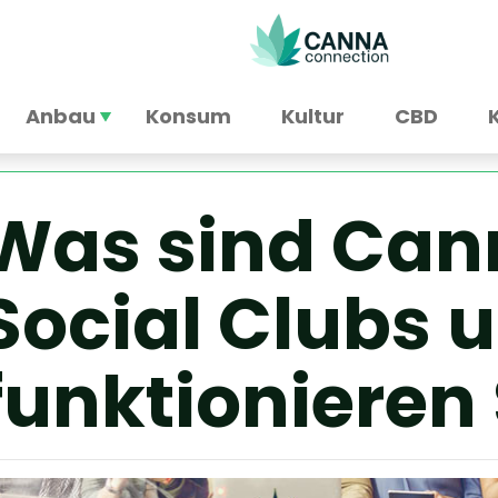
Anbau
Konsum
Kultur
CBD
Was sind Can
Social Clubs 
funktionieren 