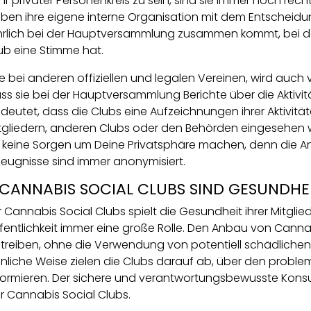
hr privater Personenkreis zu sein, sind sie immer noch rec
ben ihre eigene interne Organisation mit dem Entscheidu
hrlich bei der Hauptversammlung zusammen kommt, bei der
ub eine Stimme hat.
e bei anderen offiziellen und legalen Vereinen, wird auch
ss sie bei der Hauptversammlung Berichte über die Aktiv
deutet, dass die Clubs eine Aufzeichnungen ihrer Aktivit
tgliedern, anderen Clubs oder den Behörden eingesehen w
r keine Sorgen um Deine Privatsphäre machen, denn die 
zeugnisse sind immer anonymisiert.
 CANNABIS SOCIAL CLUBS SIND GESUNDHEI
r Cannabis Social Clubs spielt die Gesundheit ihrer Mitgli
fentlichkeit immer eine große Rolle. Den Anbau von Cannab
treiben, ohne die Verwendung von potentiell schädlichen 
nliche Weise zielen die Clubs darauf ab, über den probl
formieren. Der sichere und verantwortungsbewusste Kons
r Cannabis Social Clubs.