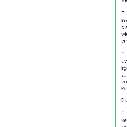
Ve
-
In
al
wi
er
-
Ca
ir
zu
vo
Pr
Di
-
Se