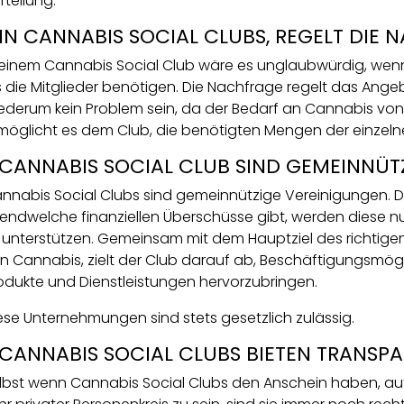
rteilung.
 IN CANNABIS SOCIAL CLUBS, REGELT DIE
 einem Cannabis Social Club wäre es unglaubwürdig, w
s die Mitglieder benötigen. Die Nachfrage regelt das Angeb
ederum kein Problem sein, da der Bedarf an Cannabis von 
möglicht es dem Club, die benötigten Mengen der einzelne
 CANNABIS SOCIAL CLUB SIND GEMEINNÜT
nnabis Social Clubs sind gemeinnützige Vereinigungen. Da
gendwelche finanziellen Überschüsse gibt, werden diese nu
 unterstützen. Gemeinsam mit dem Hauptziel des richtige
n Cannabis, zielt der Club darauf ab, Beschäftigungsmög
odukte und Dienstleistungen hervorzubringen.
ese Unternehmungen sind stets gesetzlich zulässig.
 CANNABIS SOCIAL CLUBS BIETEN TRANSP
lbst wenn Cannabis Social Clubs den Anschein haben, auf