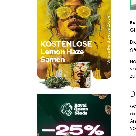
Es
Cl
Di
ge
Na
vo
zu
D
Ge
di
An
vo