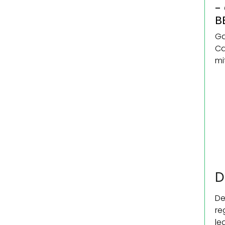
-
B
Ga
Ca
mi
D
De
re
le