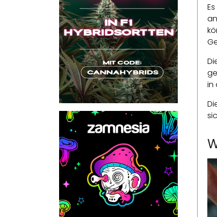
Es
an
kö
Ge
Di
ge
in
Di
si
W