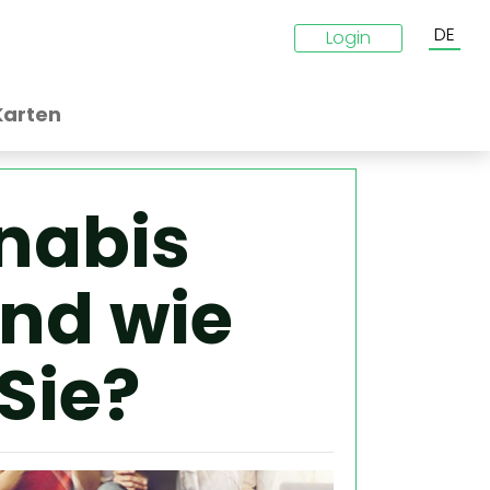
DE
Login
Karten
nabis
und wie
Sie?