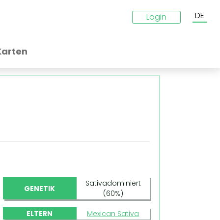
DE
Login
Karten
Sativadominiert
GENETIK
(60%)
ELTERN
Mexican Sativa