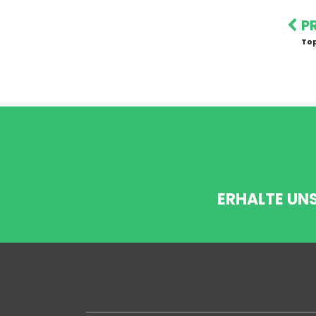
P
Top
ERHALTE UN