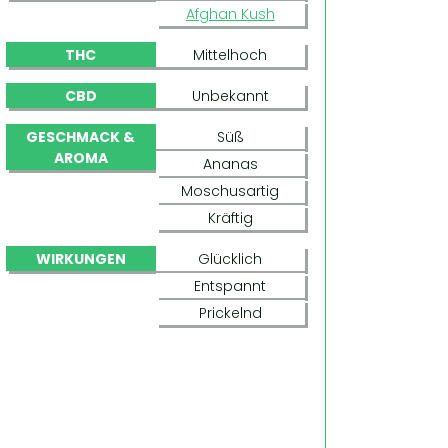
Afghan Kush
THC
Mittelhoch
CBD
Unbekannt
GESCHMACK &
Süß
AROMA
Ananas
Moschusartig
Kräftig
WIRKUNGEN
Glücklich
Entspannt
Prickelnd
TOP DAWG (BARNEY'S FARM)