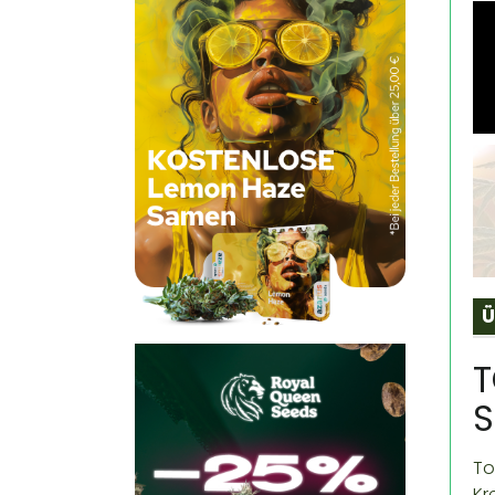
Ü
T
S
To
Kr