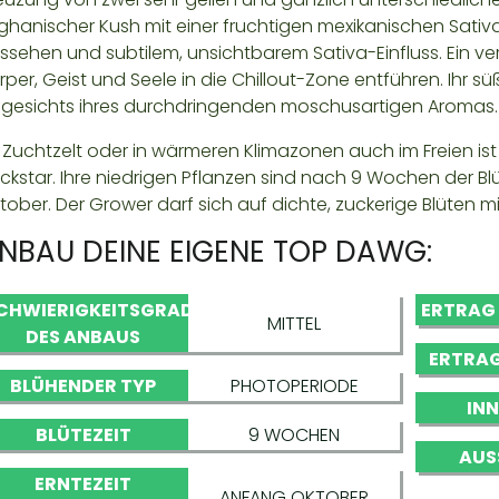
ghanischer Kush mit einer fruchtigen mexikanischen Sativa 
ssehen und subtilem, unsichtbarem Sativa-Einfluss. Ein v
rper, Geist und Seele in die Chillout-Zone entführen. Ih
gesichts ihres durchdringenden moschusartigen Aromas.
 Zuchtzelt oder in wärmeren Klimazonen auch im Freien is
ckstar. Ihre niedrigen Pflanzen sind nach 9 Wochen der Blüt
tober. Der Grower darf sich auf dichte, zuckerige Blüten m
NBAU DEINE EIGENE TOP DAWG:
CHWIERIGKEITSGRAD
ERTRAG
MITTEL
DES ANBAUS
ERTRAG
BLÜHENDER TYP
PHOTOPERIODE
IN
BLÜTEZEIT
9 WOCHEN
AUS
ERNTEZEIT
ANFANG OKTOBER