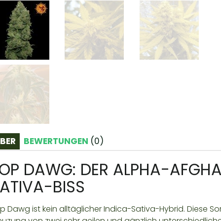
BER
BEWERTUNGEN
(
0
)
OP DAWG: DER ALPHA-AFGHA
ATIVA-BISS
p Dawg ist kein alltäglicher Indica-Sativa-Hybrid. Diese So
euzung von zwei sehr geilen und gänzlich unterschiedliche