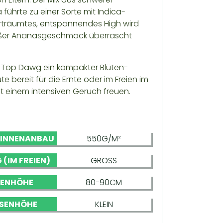
führte zu einer Sorte mit Indica-
erträumtes, entspannendes High wird
r süßer Ananasgeschmack überrascht
t Top Dawg ein kompakter Blüten-
e bereit für die Ernte oder im Freien im
it einem intensiven Geruch freuen.
 INNENANBAU
550G/M²
 (IM FREIEN)
GROSS
NENHÖHE
80-90CM
SENHÖHE
KLEIN