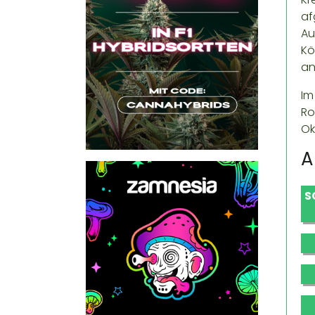
af
Au
Kö
an
Im
Ro
Ok
A
S