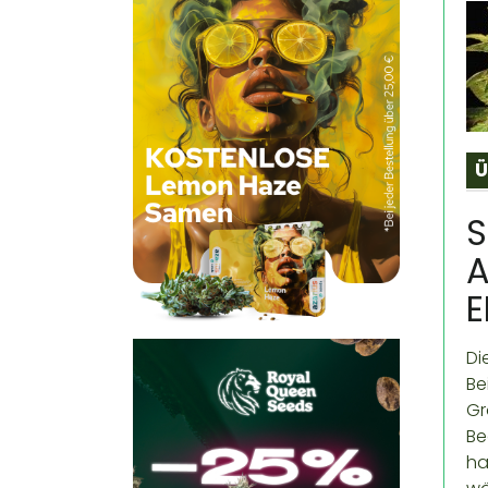
Ü
S
A
E
Di
Be
Gr
Be
ha