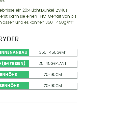
st.
ebnisse ein 20:4 Licht:Dunkel-Zyklus
erst, kann sie einen THC-Gehalt von bis
schlossen und es können 350– 450g/m²
RYDER
 INNENANBAU
350–450G/M²
 (IM FREIEN)
25-45G/PLANT
NENHÖHE
70-90CM
SENHÖHE
70-90CM