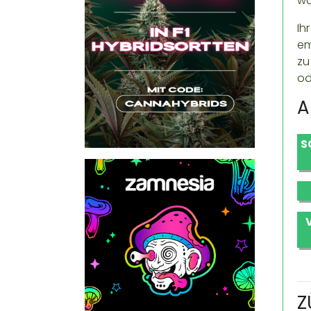
wä
Ih
em
zu
od
A
S
Z