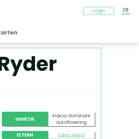
DE
Login
Karten
Ryder
Indica-dominant
GENETIK
autoflowering
ELTERN
Santa Maria