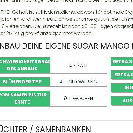
hrend ihr fruchtiger Geschmack stark, aber indicatypisch i
r THC-Gehalt ist zufriedenstellend, obwohl für optimale Erg
pfohlen wird. Wenn Du Dich bis zur Ernte gut um sie kümm
 18% erreichen. Die Blütezeit ist nach 50–60 Tagen abge
er 25–45g pro Pflanze geerntet werden.
NBAU DEINE EIGENE SUGAR MANGO 
CHWIERIGKEITSGRAD
ERTRAG
EINFACH
DES ANBAUS
ERTRAG
BLÜHENDER TYP
AUTOFLOWERING
IN
VOM SAMEN BIS ZUR
9-11 WOCHEN
AUS
ERNTE
ÜCHTER / SAMENBANKEN