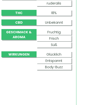
ruderalis
THC
18%
CBD
Unbekannt
GESCHMACK &
Fruchtig
AROMA
Frisch
Süß
WIRKUNGEN
Glücklich
Entspannt
Body-Buzz