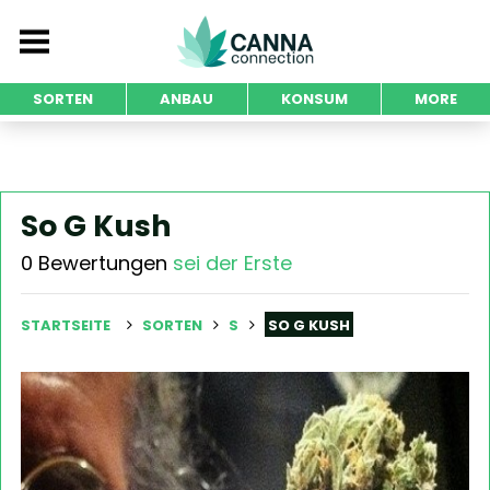
SORTEN
ANBAU
KONSUM
MORE
So G Kush
0 Bewertungen
sei der Erste
STARTSEITE
SORTEN
S
SO G KUSH