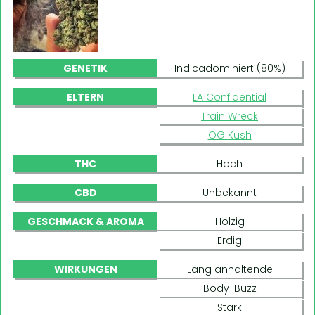
GENETIK
Indicadominiert (80%)
ELTERN
LA Confidential
Train Wreck
OG Kush
THC
Hoch
CBD
Unbekannt
GESCHMACK & AROMA
Holzig
Erdig
WIRKUNGEN
Lang anhaltende
Body-Buzz
Stark