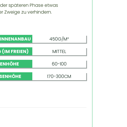
n der späteren Phase etwas
r Zweige zu verhindern.
 INNENANBAU
450G/M²
 (IM FREIEN)
MITTEL
NENHÖHE
60-100
SENHÖHE
170-300CM