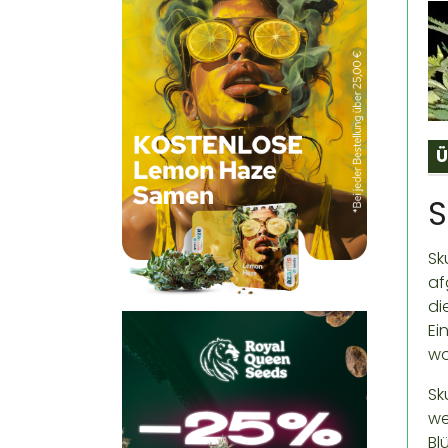
Ü
S
Sk
af
di
Ei
wo
Sk
we
Bl