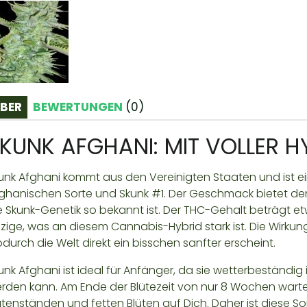
BER
BEWERTUNGEN
(
0
)
KUNK AFGHANI: MIT VOLLER 
unk Afghani kommt aus den Vereinigten Staaten und ist e
ghanischen Sorte und Skunk #1. Der Geschmack bietet den
e Skunk-Genetik so bekannt ist. Der THC-Gehalt beträgt etw
nzige, was an diesem Cannabis-Hybrid stark ist. Die Wirkung
durch die Welt direkt ein bisschen sanfter erscheint.
unk Afghani ist ideal für Anfänger, da sie wetterbeständig
rden kann. Am Ende der Blütezeit von nur 8 Wochen warte
ütenständen und fetten Blüten auf Dich. Daher ist diese Sor