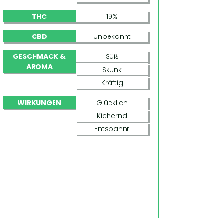
THC
19%
CBD
Unbekannt
GESCHMACK &
Süß
AROMA
Skunk
Kräftig
WIRKUNGEN
Glücklich
Kichernd
Entspannt