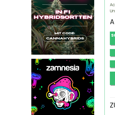
Ac
Un
A
S
Z