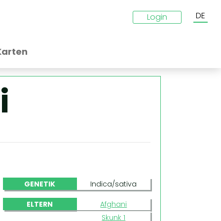
DE
Login
Karten
i
GENETIK
Indica/sativa
ELTERN
Afghani
Skunk 1