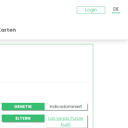
DE
Login
Karten
GENETIK
Indicadominiert
ELTERN
Las Vegas Purple
Kush