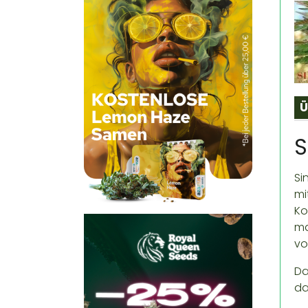
Ü
S
Si
mi
Ko
ma
vo
Da
da