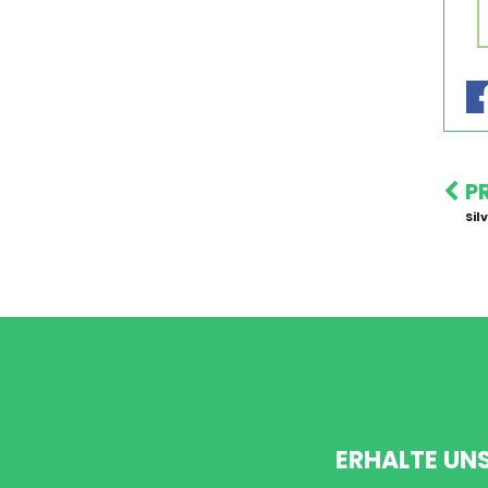
P
Sil
ERHALTE UN