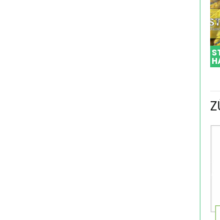
S
H
Z