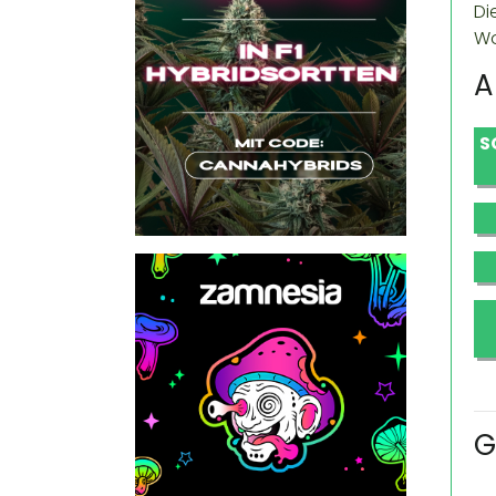
Di
Wo
A
S
G