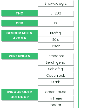
Snowdawg 2
THC
15–20%
CBD
1%
GESCHMACK &
Kräftig
AROMA
Süß
Frisch
WIRKUNGEN
Entspannt
Beruhigend
Schläfrig
Couchlock
Stark
INDOOR ODER
Greenhouse
OUTDOOR
im Freien
indoor