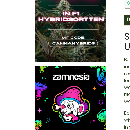
S
Ü
S
U
Be
in
ro
le
wo
ni
wä
Eb
wi
in