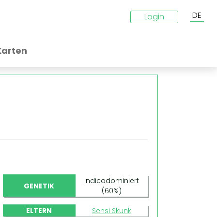
DE
Login
Karten
Indicadominiert
GENETIK
(60%)
ELTERN
Sensi Skunk