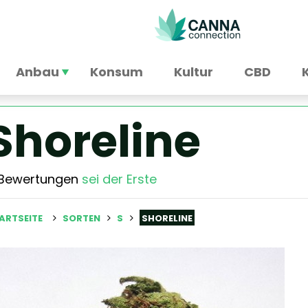
Anbau
Konsum
Kultur
CBD
Shoreline
 Bewertungen
sei der Erste
ARTSEITE
SORTEN
S
SHORELINE