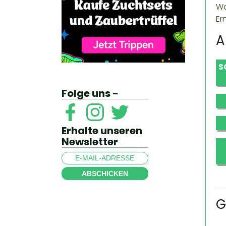
Wa
Er
A
S
Folge uns -
Erhalte unseren
Newsletter
ABSCHICKEN
G