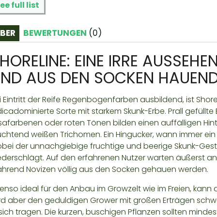
ee full list
BER
BEWERTUNGEN
(
0
)
HORELINE: EINE IRRE AUSSEH
ND AUS DEN SOCKEN HAUEND
i Eintritt der Reife Regenbogenfarben ausbildend, ist Sho
dicadominierte Sorte mit starkem Skunk-Erbe. Prall gefüllte
safarbenen oder roten Tönen bilden einen auffälligen Hin
uchtend weißen Trichomen. Ein Hingucker, wann immer ein 
bei der unnachgiebige fruchtige und beerige Skunk-Ges
ederschlägt. Auf den erfahrenen Nutzer warten äußerst a
hrend Novizen völlig aus den Socken gehauen werden.
enso ideal für den Anbau im Growzelt wie im Freien, kann 
rd aber den geduldigen Grower mit großen Erträgen schw
 sich tragen. Die kurzen, buschigen Pflanzen sollten min