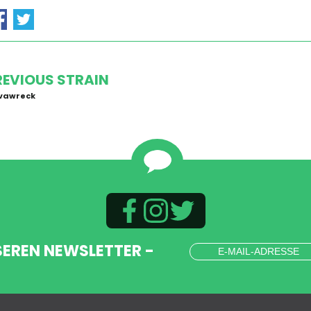
REVIOUS STRAIN
ivawreck
SEREN NEWSLETTER -