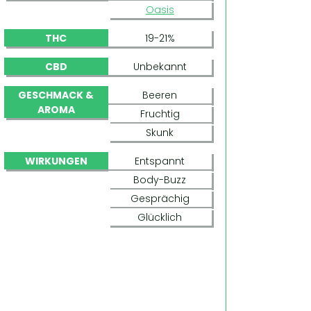
Oasis
THC
19-21%
CBD
Unbekannt
GESCHMACK &
Beeren
AROMA
Fruchtig
Skunk
WIRKUNGEN
Entspannt
Body-Buzz
Gesprächig
Glücklich
SHORELINE (DEVIL’S HARVEST SEEDS)