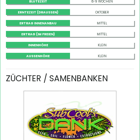
BLÜTEZEIT
8-9 WOCHEN
ERNTEZEIT (DRAUSSEN)
OKTOBER
ERTRAG INNENANBAU
MITTEL
ERTRAG (IM FREIEN)
MITTEL
INNENHÖHE
KLEIN
AUSSENHÖHE
KLEIN
ZÜCHTER / SAMENBANKEN