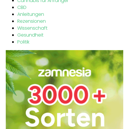
Cannabis für Anfänger
CBD
Anleitungen
Rezensionen
Wissenschaft
Gesundheit
Politik