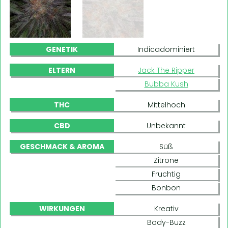
GENETIK
Indicadominiert
ELTERN
Jack The Ripper
Bubba Kush
THC
Mittelhoch
CBD
Unbekannt
GESCHMACK & AROMA
Süß
Zitrone
Fruchtig
Bonbon
WIRKUNGEN
Kreativ
Body-Buzz