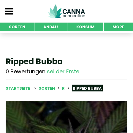
SORTEN
ANBAU
KONSUM
MORE
Ripped Bubba
0 Bewertungen
sei der Erste
STARTSEITE
SORTEN
R
RIPPED BUBBA